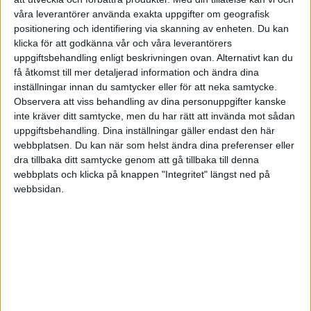
våra leverantörer använda exakta uppgifter om geografisk
positionering och identifiering via skanning av enheten. Du kan
swetrot
klicka för att godkänna vår och våra leverantörers
uppgiftsbehandling enligt beskrivningen ovan. Alternativt kan du
få åtkomst till mer detaljerad information och ändra dina
2011-03-09 04:10
inställningar innan du samtycker eller för att neka samtycke.
Observera att viss behandling av dina personuppgifter kanske
Det är rimligt att den som går in med mycket
inte kräver ditt samtycke, men du har rätt att invända mot sådan
pengar faktiskt vill att det skall finnas ett
uppgiftsbehandling. Dina inställningar gäller endast den här
aktieägaravtal som i någon mån reglerar vad
webbplatsen. Du kan när som helst ändra dina preferenser eller
dra tillbaka ditt samtycke genom att gå tillbaka till denna
kassan skall användas till. Man kan till och med
webbplats och klicka på knappen "Integritet" längst ned på
anta att den som vill gå in med pengarna gör det
webbsidan.
i flera steg med flera nyemissioner för att
kontrollera att allt står rätt till. 50,1% av aktierna
behövs för att kunna bestämma, men då inom
aktieägaravtalets och lagens begränsningar.