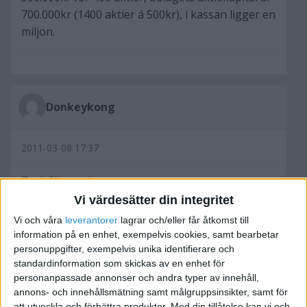
700.000kr (1400 aktier á 500kr), i kassan ligger en
miljon.
Donkeykong
2011-03-08 17:37
Tack för svar!
Vi värdesätter din integritet
Med ditt exempel skulle jag alltså ha 1000/1400
Vi och våra
leverantorer
lagrar och/eller får åtkomst till
andel av aktierna, dvs ca 71%.
information på en enhet, exempelvis cookies, samt bearbetar
Vad krävs för att kunna bestämma över kassan
personuppgifter, exempelvis unika identifierare och
standardinformation som skickas av en enhet för
på 1 miljon? Över 50%?
personanpassade annonser och andra typer av innehåll,
annons- och innehållsmätning samt målgruppsinsikter, samt för
att utveckla och förbättra produkter.
Med din tillåtelse kan vi och