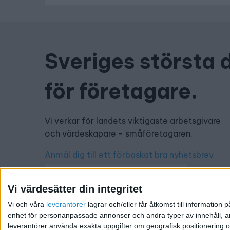
Sveriges största 
för företagare.
Vi verkar för landets viktigaste arbetsgivare
och värdeskapare - småföretagaren.
Anmäl dig till ett förbaskat bra nyhetsbrev
Vi värdesätter din integritet
Vi och våra
leverantorer
lagrar och/eller får åtkomst till informatio
Har du ett nyhetstips?
enhet för personanpassade annonser och andra typer av innehåll, ann
leverantörer använda exakta uppgifter om geografisk positionering oc
Kontakta oss: info@foretagande.se