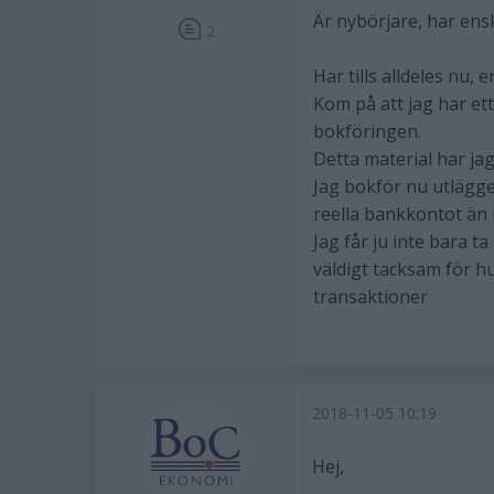
Är nybörjare, har ensk
2
Har tills alldeles nu
Kom på att jag har ett
bokföringen.
Detta material har ja
Jag bokför nu utlägge
reella bankkontot än i
Jag får ju inte bara t
väldigt tacksam för h
transaktioner
2018-11-05 10:19
Hej,