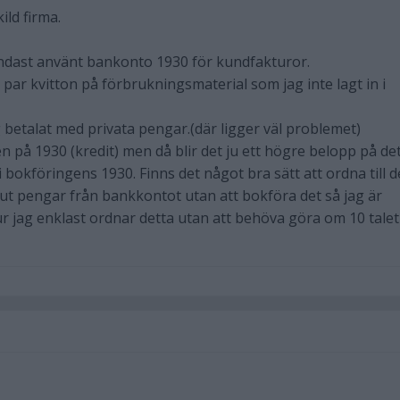
ild firma.
, endast använt bankonto 1930 för kundfakturor.
 par kvitton på förbrukningsmaterial som jag inte lagt in i
g betalat med privata pengar.(där ligger väl problemet)
n på 1930 (kredit) men då blir det ju ett högre belopp på de
 bokföringens 1930. Finns det något bra sätt att ordna till d
a ut pengar från bankkontot utan att bokföra det så jag är
ur jag enklast ordnar detta utan att behöva göra om 10 talet