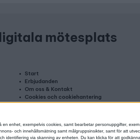
digitala mötesplats
Start
Erbjudanden
Om oss & Kontakt
Cookies och cookiehantering
Copyright och disclaimer
Annonsera
n på en enhet, exempelvis cookies, samt bearbetar personuppgifter, exem
ons- och innehållsmätning samt målgruppsinsikter, samt för att utveck
h identifiering via skanning av enheten. Du kan klicka för att godkänn