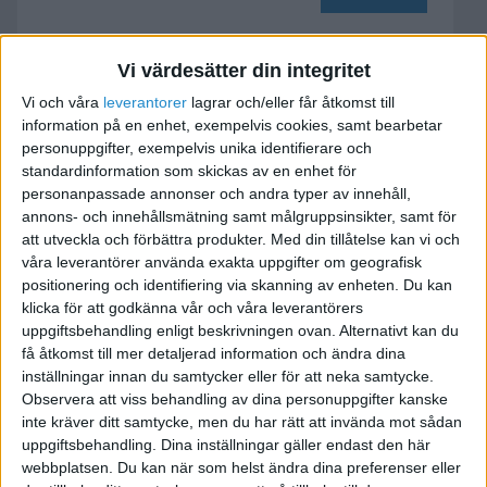
Vi värdesätter din integritet
Hur beräknas
Vi och våra
leverantorer
lagrar och/eller får åtkomst till
bolagsskatten?
information på en enhet, exempelvis cookies, samt bearbetar
personuppgifter, exempelvis unika identifierare och
2018-03-16 14:24
standardinformation som skickas av en enhet för
personanpassade annonser och andra typer av innehåll,
Mitt AB har gjort två förlustår, men nu gör det
annons- och innehållsmätning samt målgruppsinsikter, samt för
att utveckla och förbättra produkter.
Med din tillåtelse kan vi och
vinst. Hur beräknas bolagsskatten? Totalt sett
våra leverantörer använda exakta uppgifter om geografisk
(inkl tidigare år) så blir det strax över nollan, men
positionering och identifiering via skanning av enheten. Du kan
sett till senaste året så blir det ca 25000 i vinst.
klicka för att godkänna vår och våra leverantörers
Hur räknar jag?
uppgiftsbehandling enligt beskrivningen ovan. Alternativt kan du
få åtkomst till mer detaljerad information och ändra dina
inställningar innan du samtycker eller för att neka samtycke.
Observera att viss behandling av dina personuppgifter kanske
inte kräver ditt samtycke, men du har rätt att invända mot sådan
Ingvar Wogenius
uppgiftsbehandling. Dina inställningar gäller endast den här
webbplatsen. Du kan när som helst ändra dina preferenser eller