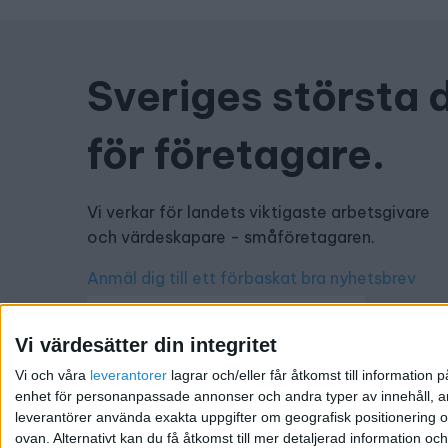
Sveriges största 
för företagare.
Vi verkar för landets viktigaste arbetsgivare
och värdeskapare - småföretagaren.
Anmäl dig till ett förbaskat bra nyhetsbrev
Vi värdesätter din integritet
Vi och våra
leverantorer
lagrar och/eller får åtkomst till informatio
Har du ett nyhetstips?
enhet för personanpassade annonser och andra typer av innehåll, ann
leverantörer använda exakta uppgifter om geografisk positionering oc
Kontakta oss: info@foretagande.se
ovan. Alternativt kan du få åtkomst till mer detaljerad information oc