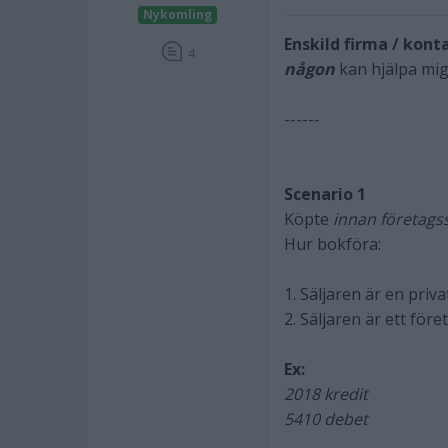
Nykomling
Enskild firma / ko
4
någon
kan hjälpa mig
------
Scenario 1
Köpte
innan företags
Hur bokföra:
1. Säljaren är en pri
2. Säljaren är ett fö
Ex:
2018 kredit
5410 debet