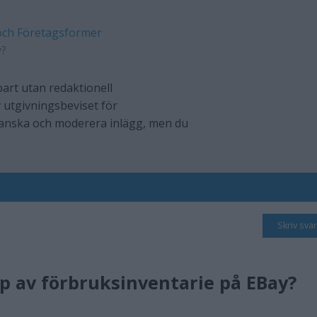
och Företagsformer
y?
art utan redaktionell
 utgivningsbeviset för
ranska och moderera inlägg, men du
Skriv svar
p av förbruksinventarie på EBay?