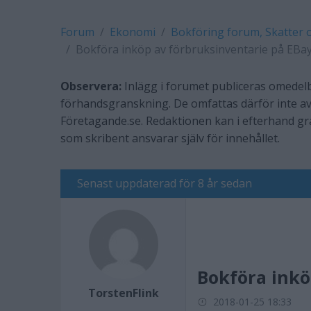
Forum
Ekonomi
Bokföring forum, Skatter 
Bokföra inköp av förbruksinventarie på EBa
Observera:
Inlägg i forumet publiceras omedelb
förhandsgranskning. De omfattas därför inte av
Företagande.se. Redaktionen kan i efterhand g
som skribent ansvarar själv för innehållet.
Senast uppdaterad för 8 år sedan
Bokföra inkö
TorstenFlink
2018-01-25 18:33