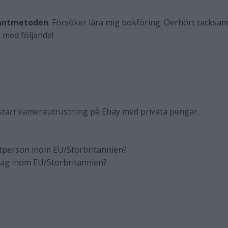
ntantmetoden
. Försöker lära mig bokföring. Oerhört tacksa
 med följande!
start
kamerautrustning på Ebay med privata pengar.
vatperson inom EU/Storbritannien?
retag inom EU/Storbritannien?