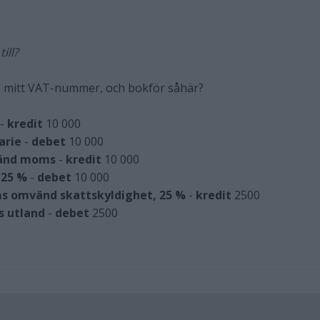
ill?
ed mitt VAT-nummer, och bokför såhär?
-
kredit
10 000
arie
-
debet
10 000
vänd moms
-
kredit
10 000
 25 %
-
debet
10 000
 omvänd skattskyldighet, 25 %
-
kredit
2500
 utland
-
debet
2500