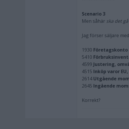
Scenario 3
Men såhär
ska det gå t
Jag förser säljare m
1930
Företagskonto
5410
Förbruksinvent
4599
Justering, om
4515
Inköp varor EU,
2614
Utgående moms
2645
Ingående moms
Korrekt?