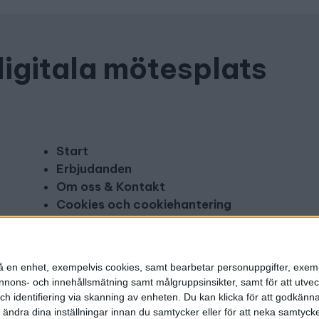
digitala mötesplats
Start
Erbjudanden
Om oss & Kontakt
Cookies och cookiehantering
Copyright och disclaimer
Annonsera
n på en enhet, exempelvis cookies, samt bearbetar personuppgifter, exem
ons- och innehållsmätning samt målgruppsinsikter, samt för att utveck
h identifiering via skanning av enheten. Du kan klicka för att godkänn
h ändra dina inställningar innan du samtycker eller för att neka samtyck