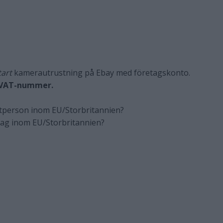
tart
kamerautrustning på Ebay med företagskonto.
 VAT-nummer.
vatperson inom EU/Storbritannien?
retag inom EU/Storbritannien?