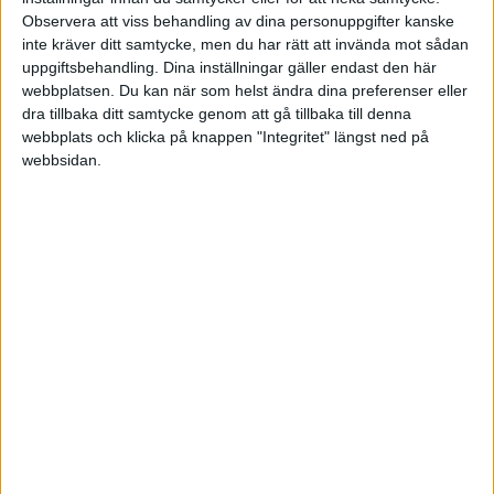
Observera att viss behandling av dina personuppgifter kanske
kund på 20 000 + moms 5000.
inte kräver ditt samtycke, men du har rätt att invända mot sådan
uppgiftsbehandling. Dina inställningar gäller endast den här
Då bokar du:
webbplatsen. Du kan när som helst ändra dina preferenser eller
dra tillbaka ditt samtycke genom att gå tillbaka till denna
2011 egna varuuttag D 25 000.
webbplats och klicka på knappen "Integritet" längst ned på
2611 utgående moms 25% K 2 500
webbsidan.
3011 Momspliktiga uttag K 10 000
3054 Momsfri försäljning K 12 500
På det här sättet så beskattas ju varan i
handelsbolaget som vilken annan försäljning
som helst.
Om du däremot skulle ta ut varan till ett lägre
pris, så får du skatta för en förmån.
Annars skulle ju varenda kotte starta en firma