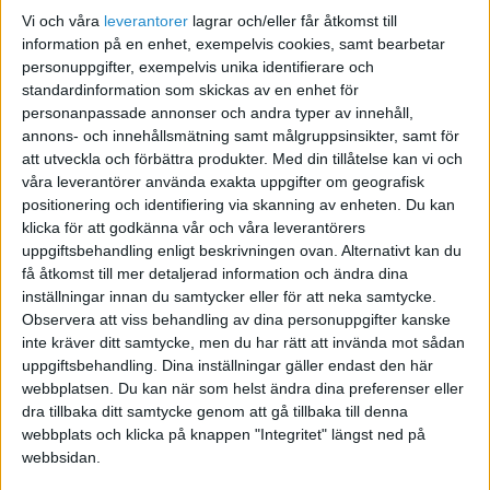
2017
Vi och våra
leverantorer
lagrar och/eller får åtkomst till
information på en enhet, exempelvis cookies, samt bearbetar
Har bokfört enligt bilagan som är bifogad här
personuppgifter, exempelvis unika identifierare och
standardinformation som skickas av en enhet för
Konto: 8999 Årets resultat: KREDIT -5666,63
personanpassade annonser och andra typer av innehåll,
Konto: 2019 Vinst eller förlust från föregående
annons- och innehållsmätning samt målgruppsinsikter, samt för
att utveckla och förbättra produkter.
Med din tillåtelse kan vi och
år: DEBIT -5666,63
våra leverantörer använda exakta uppgifter om geografisk
positionering och identifiering via skanning av enheten. Du kan
Problemet är att årets resultat för 2017 är
klicka för att godkänna vår och våra leverantörers
oförändrat av förlusten från 2016 vad jag kan se
uppgiftsbehandling enligt beskrivningen ovan. Alternativt kan du
i Balansrapporten.
få åtkomst till mer detaljerad information och ändra dina
inställningar innan du samtycker eller för att neka samtycke.
Observera att viss behandling av dina personuppgifter kanske
Har jag missat någonting?!
inte kräver ditt samtycke, men du har rätt att invända mot sådan
uppgiftsbehandling. Dina inställningar gäller endast den här
Tusen tack för hjälpen!
webbplatsen. Du kan när som helst ändra dina preferenser eller
dra tillbaka ditt samtycke genom att gå tillbaka till denna
webbplats och klicka på knappen "Integritet" längst ned på
webbsidan.