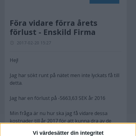
Föra vidare förra årets
förlust - Enskild Firma
2017-02-20 15:27
Hej!
Jag har sökt runt på nätet men inte lyckats få till
detta.
Jag har en förlust på -5663,63 SEK år 2016
Min fråga är nu hur ska jag få vidare dessa
kostnader till år 2017 för att kunna dra av de
kostnaderna från år 2016 med intäkterna från år
Vi värdesätter din integritet