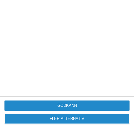
deklaration och inget som behöver bokföras
ytterligare.
http://www.cupsupport.se | http://www.fullpott.se |
http://www.kalmarsundsparken.se |
http://www.domänstatus.se
GODKÄNN
FLER ALTERNATIV