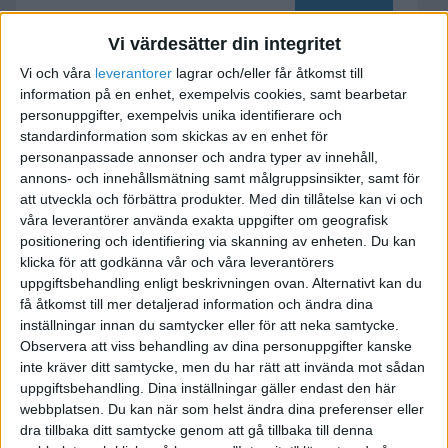
Vi värdesätter din integritet
Har AB som skall avvecklas
Vi och våra
leverantorer
lagrar och/eller får åtkomst till
information på en enhet, exempelvis cookies, samt bearbetar
och starta ett KB. En fråga.
personuppgifter, exempelvis unika identifierare och
standardinformation som skickas av en enhet för
2017-01-14 13:28
personanpassade annonser och andra typer av innehåll,
annons- och innehållsmätning samt målgruppsinsikter, samt för
Har ett AB som jag vill avveckla men det finns lite
att utveckla och förbättra produkter.
Med din tillåtelse kan vi och
skulder kvar.
våra leverantörer använda exakta uppgifter om geografisk
positionering och identifiering via skanning av enheten. Du kan
klicka för att godkänna vår och våra leverantörers
Så jag undrar om jag startar ett kb med 2st
uppgiftsbehandling enligt beskrivningen ovan. Alternativt kan du
ägare, kan jag då från kb utföra arbete till ab
få åtkomst till mer detaljerad information och ändra dina
utan att anställa .
inställningar innan du samtycker eller för att neka samtycke.
Observera att viss behandling av dina personuppgifter kanske
inte kräver ditt samtycke, men du har rätt att invända mot sådan
Vill att ab skall bli skuldfri så det kan säljas. Har
uppgiftsbehandling. Dina inställningar gäller endast den här
sagt upp nuvarande anställd på ab.
webbplatsen. Du kan när som helst ändra dina preferenser eller
dra tillbaka ditt samtycke genom att gå tillbaka till denna