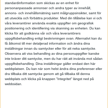
standardinformation som skickas av en enhet för
privat. Det finns dock flera undantag.
personanpassade annonser och andra typer av innehåll,
annons- och innehållsmätning samt målgruppsinsikter, samt för
Man menar, som du skriver, att kvitta ingående
att utveckla och förbättra produkter.
Med din tillåtelse kan vi och
mot utgående moms. Men det är normalt inte på
våra leverantörer använda exakta uppgifter om geografisk
positionering och identifiering via skanning av enheten. Du kan
just samma vara. Har du en firma så säljer du
klicka för att godkänna vår och våra leverantörers
förhoppningsvis något till kunder. Du lägger
uppgiftsbehandling enligt beskrivningen ovan. Alternativt kan du
moms på priset och den momsen ska staten ha.
få åtkomst till mer detaljerad information och ändra dina
Köper du då in saker för drift mm så får du dra av
inställningar innan du samtycker eller för att neka samtycke.
den momsen du betalar på inköpen, dvs staten
Observera att viss behandling av dina personuppgifter kanske
betalar tillbaka den momsen till dig.
inte kräver ditt samtycke, men du har rätt att invända mot sådan
uppgiftsbehandling. Dina inställningar gäller endast den här
webbplatsen. Du kan när som helst ändra dina preferenser eller
Ett exempel är nu i juletid då företag får köpa
dra tillbaka ditt samtycke genom att gå tillbaka till denna
julklappar till anställda. Alltså saker som ska
webbplats och klicka på knappen "Integritet" längst ned på
användas privat. Köper företaget en julklapp för
webbsidan.
400 kr och 80 kr av detta är moms, så får
företaget tillbaka de 80 kr av staten. Helt lagligt.
Gymkort är ytterligare en sak (i aktiebolag
åtminstonde). Sedan köper man även sakerna