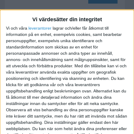
Vi värdesätter din integritet
Fakturera mellan egna
Vi och våra
leverantorer
lagrar och/eller får åtkomst till
företag
information på en enhet, exempelvis cookies, samt bearbetar
personuppgifter, exempelvis unika identifierare och
2016-07-02 17:24
standardinformation som skickas av en enhet för
personanpassade annonser och andra typer av innehåll,
Jag och min kollega äger 50% var i ett Aktiebolag
annons- och innehållsmätning samt målgruppsinsikter, samt för
att utveckla och förbättra produkter.
Med din tillåtelse kan vi och
och 50 % var i ett handelsbolag min fråga är om
våra leverantörer använda exakta uppgifter om geografisk
handelsbolaget kan fakturera aktiebolaget för
positionering och identifiering via skanning av enheten. Du kan
ett uppdrag som bara aktiebolaget kan utföra
klicka för att godkänna vår och våra leverantörers
förutsättningen är att aktiebolaget fakturerar
uppgiftsbehandling enligt beskrivningen ovan. Alternativt kan du
kunden?
få åtkomst till mer detaljerad information och ändra dina
inställningar innan du samtycker eller för att neka samtycke.
Observera att viss behandling av dina personuppgifter kanske
inte kräver ditt samtycke, men du har rätt att invända mot sådan
uppgiftsbehandling. Dina inställningar gäller endast den här
webbplatsen. Du kan när som helst ändra dina preferenser eller
Ingvar Wogenius