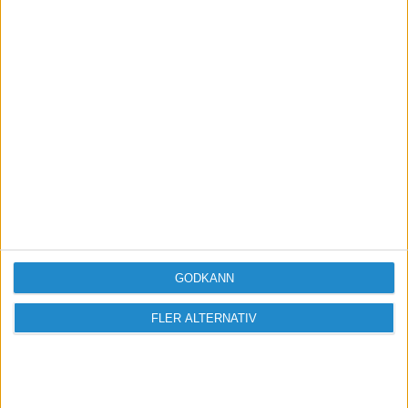
Verkar som att dom försöker hålla koll på att
man inte delar upp bolagen på olika
familjemedlemmar också...
GODKÄNN
FLER ALTERNATIV