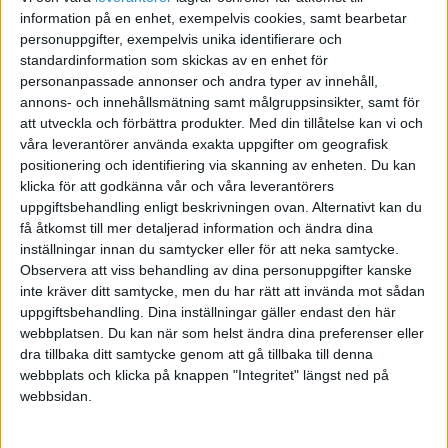
50% av aktierna i ett annat bolag?
information på en enhet, exempelvis cookies, samt bearbetar
personuppgifter, exempelvis unika identifierare och
standardinformation som skickas av en enhet för
The Ascent: Ny Youtube-kanal för män i en vilsen värld
personanpassade annonser och andra typer av innehåll,
annons- och innehållsmätning samt målgruppsinsikter, samt för
att utveckla och förbättra produkter.
Med din tillåtelse kan vi och
våra leverantörer använda exakta uppgifter om geografisk
positionering och identifiering via skanning av enheten. Du kan
Ingvar Wogenius
klicka för att godkänna vår och våra leverantörers
uppgiftsbehandling enligt beskrivningen ovan. Alternativt kan du
få åtkomst till mer detaljerad information och ändra dina
2016-01-19 00:15
inställningar innan du samtycker eller för att neka samtycke.
Observera att viss behandling av dina personuppgifter kanske
Nej, reglerna kring koncernredovisning har
inte kräver ditt samtycke, men du har rätt att invända mot sådan
lättats på, så koncernen ska ha minst 50
uppgiftsbehandling. Dina inställningar gäller endast den här
anställda och en omsättning på minst 80 miljoner
webbplatsen. Du kan när som helst ändra dina preferenser eller
för att tvingas göra en riktig
dra tillbaka ditt samtycke genom att gå tillbaka till denna
webbplats och klicka på knappen "Integritet" längst ned på
koncernredovisning.
webbsidan.
I övriga fall räcker det med noteringar i