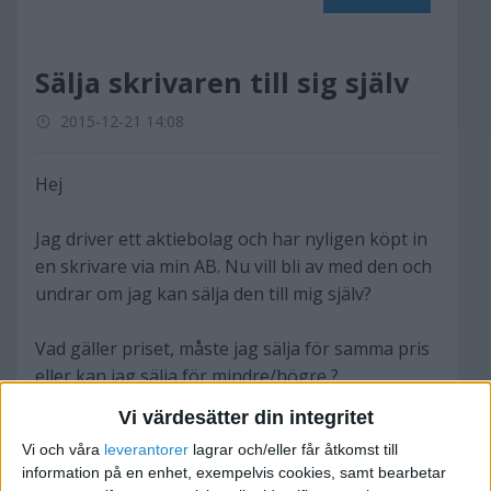
Sälja skrivaren till sig själv
2015-12-21 14:08
Hej
Jag driver ett aktiebolag och har nyligen köpt in
en skrivare via min AB. Nu vill bli av med den och
undrar om jag kan sälja den till mig själv?
Vad gäller priset, måste jag sälja för samma pris
eller kan jag sälja för mindre/högre ?
Vi värdesätter din integritet
Mvh
Vi och våra
leverantorer
lagrar och/eller får åtkomst till
/Bortek
information på en enhet, exempelvis cookies, samt bearbetar