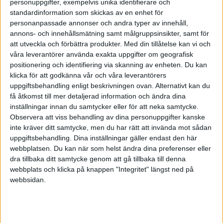
personuppgifter, exempelvis unika identifierare och
standardinformation som skickas av en enhet för
personanpassade annonser och andra typer av innehåll,
annons- och innehållsmätning samt målgruppsinsikter, samt för
Stig Forsberg
att utveckla och förbättra produkter.
Med din tillåtelse kan vi och
våra leverantörer använda exakta uppgifter om geografisk
positionering och identifiering via skanning av enheten. Du kan
2015-12-21 14:36
klicka för att godkänna vår och våra leverantörers
uppgiftsbehandling enligt beskrivningen ovan. Alternativt kan du
Du kan sälja den till dig själv för aktuellt
få åtkomst till mer detaljerad information och ändra dina
marknadsvärde. Säljer du den billigare ska du
inställningar innan du samtycker eller för att neka samtycke.
Observera att viss behandling av dina personuppgifter kanske
enligt reglerna förmånsbeskattas för
inte kräver ditt samtycke, men du har rätt att invända mot sådan
mellanskillnaden, vilket då blir meningslöst.
uppgiftsbehandling. Dina inställningar gäller endast den här
webbplatsen. Du kan när som helst ändra dina preferenser eller
Ifall skrivaren är nästan ny kan det nog vara
dra tillbaka ditt samtycke genom att gå tillbaka till denna
svårt att motivera att priset ska vara mycket
webbplats och klicka på knappen "Integritet" längst ned på
webbsidan.
lägre än inköpspriset.
Stig Forsberg
www.enskildfirma.nu