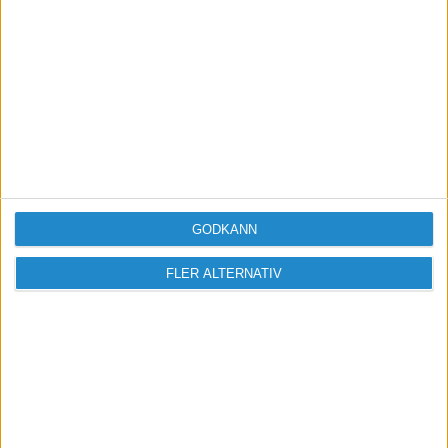
GODKÄNN
FLER ALTERNATIV
Vill du delta i diskussionen?