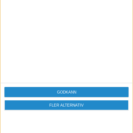
tro. Kontoupplägget verkar helt korrekt.
Fotograf Christoffer Duff - www.buddleia.se
GODKÄNN
FLER ALTERNATIV