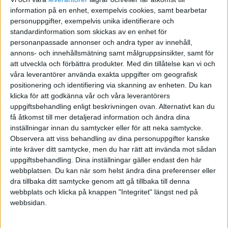
kontrollera eventuell differens. Nu ser jag att jag
information på en enhet, exempelvis cookies, samt bearbetar
har en differens på -1 SEK. Känns mer som att
personuppgifter, exempelvis unika identifierare och
det är en avrundning som gått fel någonstans..
standardinformation som skickas av en enhet för
Behövs detta åtgärdas och i så fall hur?
personanpassade annonser och andra typer av innehåll,
annons- och innehållsmätning samt målgruppsinsikter, samt för
att utveckla och förbättra produkter.
Med din tillåtelse kan vi och
Fotograf Christoffer Duff - www.buddleia.se
våra leverantörer använda exakta uppgifter om geografisk
positionering och identifiering via skanning av enheten. Du kan
klicka för att godkänna vår och våra leverantörers
uppgiftsbehandling enligt beskrivningen ovan. Alternativt kan du
få åtkomst till mer detaljerad information och ändra dina
Hans F
inställningar innan du samtycker eller för att neka samtycke.
Observera att viss behandling av dina personuppgifter kanske
inte kräver ditt samtycke, men du har rätt att invända mot sådan
2010-04-27 17:30
uppgiftsbehandling. Dina inställningar gäller endast den här
webbplatsen. Du kan när som helst ändra dina preferenser eller
Tanken med momsrapporten är ju att saldot på
dra tillbaka ditt samtycke genom att gå tillbaka till denna
momskontona 2611, 2641 skall nollas och
webbplats och klicka på knappen "Integritet" längst ned på
överföras till 2650 (eller eget kapital)
webbsidan.