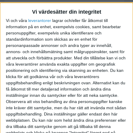
danne
Vi värdesätter din integritet
Vi och våra
leverantorer
lagrar och/eller får åtkomst till
2006-07-03 16:48
information på en enhet, exempelvis cookies, samt bearbetar
personuppgifter, exempelvis unika identifierare och
standardinformation som skickas av en enhet för
Bokför du enligt kontantmetoden eller?
personanpassade annonser och andra typer av innehåll,
annons- och innehållsmätning samt målgruppsinsikter, samt för
Billiga solglasögon - www.trendystuff.se
att utveckla och förbättra produkter.
Med din tillåtelse kan vi och
www.spaweekendhotell.se - Spa portal
våra leverantörer använda exakta uppgifter om geografisk
positionering och identifiering via skanning av enheten. Du kan
klicka för att godkänna vår och våra leverantörers
uppgiftsbehandling enligt beskrivningen ovan. Alternativt kan du
få åtkomst till mer detaljerad information och ändra dina
inställningar innan du samtycker eller för att neka samtycke.
Johza
Observera att viss behandling av dina personuppgifter kanske
inte kräver ditt samtycke, men du har rätt att invända mot sådan
2006-07-09 11:22
uppgiftsbehandling. Dina inställningar gäller endast den här
webbplatsen. Du kan när som helst ändra dina preferenser eller
dra tillbaka ditt samtycke genom att gå tillbaka till denna
Jag bokför enl. kontantmetoden !
webbplats och klicka på knappen "Integritet" längst ned på