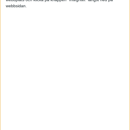
webbsidan.
/JZ
En annan fundering!
Jag funderar på att gå en kurs för att få ett
erkännande på mina kunskaper inom mitt
område - att visa mina kunder.
Jag driver enskild firma!
Hur funkar det med avdrag för kurser?
Kan jag göra något avdrag ? Hur mycket i såfall?,