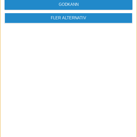
GODKÄNN
FLER ALTERNATIV
Vill du delta i diskussionen?
Logga in eller registrera dig för att skriva
inlägg och delta i diskussioner.
Logga in / Registrera