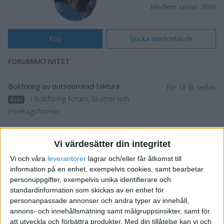
Medlem sedan 2006
Följ
Skicka meddelande
FORUMAKTIVITET
Bokföring av outsourcead faktura
för 18 år sedan
i Bokföring forum, Skatter och
Svar
Företagsformer
Bokföring av outsourcead faktura
för 18 år sedan
Vi värdesätter din integritet
i Bokföring forum, Skatter och
Svar
Vi och våra
leverantorer
lagrar och/eller får åtkomst till
Företagsformer
information på en enhet, exempelvis cookies, samt bearbetar
personuppgifter, exempelvis unika identifierare och
Bokföring av outsourcead faktura
standardinformation som skickas av en enhet för
för 18 år sedan
personanpassade annonser och andra typer av innehåll,
i Bokföring forum, Skatter och
Svar
annons- och innehållsmätning samt målgruppsinsikter, samt för
Företagsformer
att utveckla och förbättra produkter.
Med din tillåtelse kan vi och