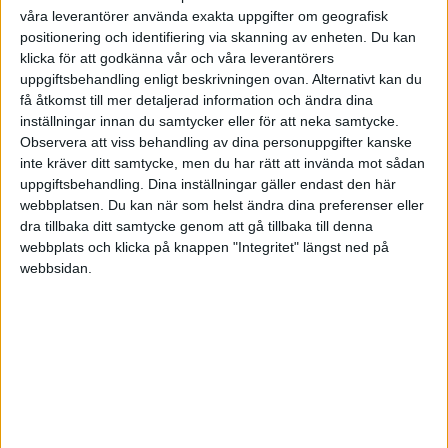
våra leverantörer använda exakta uppgifter om geografisk
Bokföring av outsourcead faktura
positionering och identifiering via skanning av enheten. Du kan
för 18 år sedan
klicka för att godkänna vår och våra leverantörers
i Bokföring forum, Skatter och
Tråd
uppgiftsbehandling enligt beskrivningen ovan. Alternativt kan du
Företagsformer
7
få åtkomst till mer detaljerad information och ändra dina
inställningar innan du samtycker eller för att neka samtycke.
Inköp från utland har ställt till det i
för 18 år sedan
Observera att viss behandling av dina personuppgifter kanske
skattedekl.
inte kräver ditt samtycke, men du har rätt att invända mot sådan
i Bokföring forum, Skatter och
uppgiftsbehandling. Dina inställningar gäller endast den här
Svar
webbplatsen. Du kan när som helst ändra dina preferenser eller
Företagsformer
dra tillbaka ditt samtycke genom att gå tillbaka till denna
webbplats och klicka på knappen "Integritet" längst ned på
Inköp från utland har ställt till det i
för 18 år sedan
webbsidan.
skattedekl.
i Bokföring forum, Skatter och
Tråd
Företagsformer
6
Inköp av reklam-tröjor till företaget
för 18 år sedan
i Bokföring forum, Skatter och
Tråd
Företagsformer
5