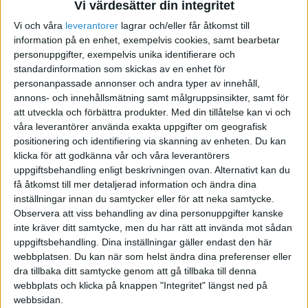
Vi värdesätter din integritet
Vi och våra
leverantorer
lagrar och/eller får åtkomst till
information på en enhet, exempelvis cookies, samt bearbetar
personuppgifter, exempelvis unika identifierare och
standardinformation som skickas av en enhet för
personanpassade annonser och andra typer av innehåll,
Hans F
annons- och innehållsmätning samt målgruppsinsikter, samt för
att utveckla och förbättra produkter.
Med din tillåtelse kan vi och
våra leverantörer använda exakta uppgifter om geografisk
2009-10-06 01:42
positionering och identifiering via skanning av enheten. Du kan
klicka för att godkänna vår och våra leverantörers
Beror ju lite på olika saker. För det första. Skall
uppgiftsbehandling enligt beskrivningen ovan. Alternativt kan du
du ha en enskild firma och debitera det engelska
få åtkomst till mer detaljerad information och ändra dina
företaget ?
inställningar innan du samtycker eller för att neka samtycke.
Observera att viss behandling av dina personuppgifter kanske
Hur gammal är du ? (Födelseår)
inte kräver ditt samtycke, men du har rätt att invända mot sådan
Din kommunalskatt?
uppgiftsbehandling. Dina inställningar gäller endast den här
webbplatsen. Du kan när som helst ändra dina preferenser eller
Hans
dra tillbaka ditt samtycke genom att gå tillbaka till denna
webbplats och klicka på knappen "Integritet" längst ned på
webbsidan.