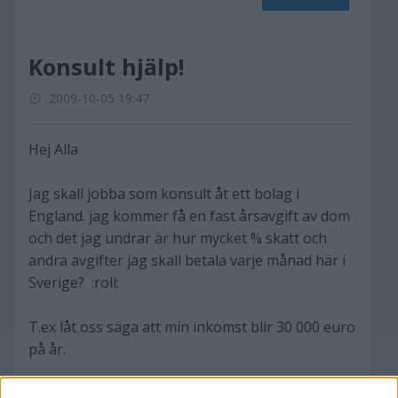
Konsult hjälp!
2009-10-05 19:47
Hej Alla
Jag skall jobba som konsult åt ett bolag i
England. jag kommer få en fast årsavgift av dom
och det jag undrar är hur mycket % skatt och
andra avgifter jag skall betala varje månad här i
Sverige? :roll:
T.ex låt oss säga att min inkomst blir 30 000 euro
på år.
Tack