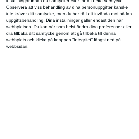
Ska jag använda 2012 istället för 1640?
inställningar innan du samtycker eller för att neka samtycke.
Observera att viss behandling av dina personuppgifter kanske
inte kräver ditt samtycke, men du har rätt att invända mot sådan
Mvh Tobbe G
uppgiftsbehandling. Dina inställningar gäller endast den här
webbplatsen. Du kan när som helst ändra dina preferenser eller
dra tillbaka ditt samtycke genom att gå tillbaka till denna
webbplats och klicka på knappen "Integritet" längst ned på
webbsidan.
Ulf Erik
2009-10-03 13:12
2012 är det korrekta sättet, då din F-
skatteinbetalning vid enskild näringsverksamhet
betraktas som en privat utgift.
Ulf Bjarme