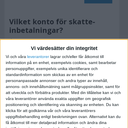
Vilket konto för skatte-
inbetalningar?
2009-10-03 12:28
Vi värdesätter din integritet
Hej,
Vi och våra
leverantorer
lagrar och/eller får åtkomst till
information på en enhet, exempelvis cookies, samt bearbetar
personuppgifter, exempelvis unika identifierare och
Frågan gäller enskild firma...
standardinformation som skickas av en enhet för
personanpassade annonser och andra typer av innehåll,
Jag har använt konto 1640 (F-Skatt) när jag
annons- och innehållsmätning samt målgruppsinsikter, samt för
bokfört måntaliga skatteinbetalningar.
att utveckla och förbättra produkter.
Med din tillåtelse kan vi och
våra leverantörer använda exakta uppgifter om geografisk
Men firman som gjorde bokslut har gjort en
positionering och identifiering via skanning av enheten. Du kan
verifikation där de ombokat 1640 till 2012 (Egna
klicka för att godkänna vår och våra leverantörers
skatter).
uppgiftsbehandling enligt beskrivningen ovan. Alternativt kan du
få åtkomst till mer detaljerad information och ändra dina