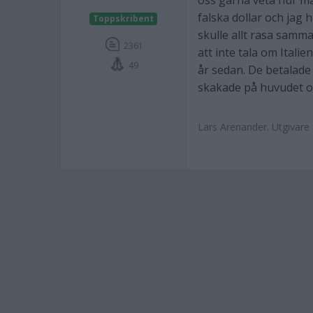
oss gärna veta hur man
falska dollar och jag 
Toppskribent
skulle allt rasa samm
2361
att inte tala om Itali
49
år sedan. De betalade
skakade på huvudet oc
Lars Arenander. Utgivar