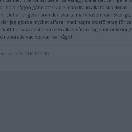
 tänker, inte för att det är så vanligt. Då är det vanligare 
har hört någon gång att skulle man dra in alla falska dollar
an. Det är ungefär som den svarta marknaden här i Sverige,
en där jag gjorde mycket affärer med några storföretag för ca
 skatt för sina anställda men alla småföretag runt omkring 
h undrade vad det var för något.
e av boken KVINNA I STRID