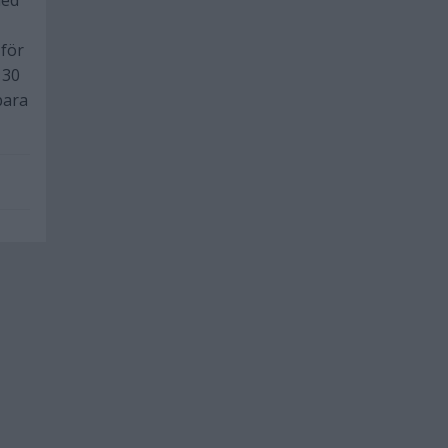
med
 för
 30
bara