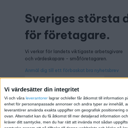
Sveriges största 
för företagare.
Vi verkar för landets viktigaste arbetsgivare
och värdeskapare - småföretagaren.
Anmäl dig till ett förbaskat bra nyhetsbrev
Vi värdesätter din integritet
Vi och våra
leverantorer
lagrar och/eller får åtkomst till informatio
Har du ett nyhetstips?
enhet för personanpassade annonser och andra typer av innehåll, ann
leverantörer använda exakta uppgifter om geografisk positionering oc
Kontakta oss: info@foretagande.se
ovan. Alternativt kan du få åtkomst till mer detaljerad information oc
kräver ditt samtycke, men du har rätt att invända mot sådan uppgifts