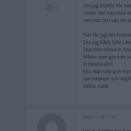
Om jag bokför för ha
13
räcker det inte med at
inkomst och vad det ä
När får jag det fören
Ska jag både fylla i d
Ska man skicka in Bal
Måste man göra en bal
årsbokslutet?
Ska man räkna in moms
har intäkter och utgif
Fattar nada
2008-11-20 11:37