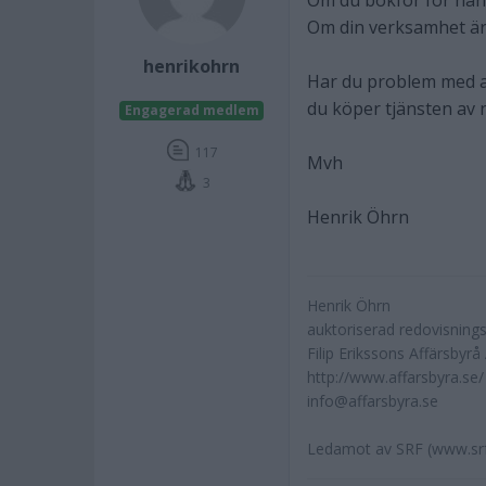
Om du bokför för hand
Om din verksamhet är
henrikohrn
Har du problem med at
du köper tjänsten av 
Engagerad medlem
117
Mvh
3
Henrik Öhrn
Henrik Öhrn
auktoriserad redovisning
Filip Erikssons Affärsbyrå
http://www.affarsbyra.se/
info@affarsbyra.se
Ledamot av SRF (www.srf