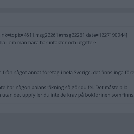
 link=topic=4611.msg22261#msg22261 date=1227190944]
lla i om man bara har intäkter och utgifter?
te från något annat företag i hela Sverige, det finns inga för
te har någon balansräkning så gör du fel. Det måste alla
 utan det uppfyller du inte de krav på bokförinen som finns