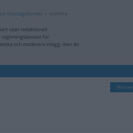
och Företagsformer
bokföra
art utan redaktionell
 utgivningsbeviset för
ranska och moderera inlägg, men du
Skriv svar