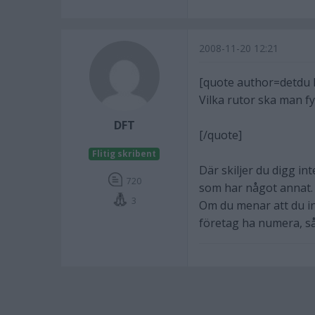
2008-11-20 12:21
[quote author=detdu
Vilka rutor ska man fy
DFT
[/quote]
Flitig skribent
Där skiljer du digg in
720
som har något annat.
3
Om du menar att du in
företag ha numera, så