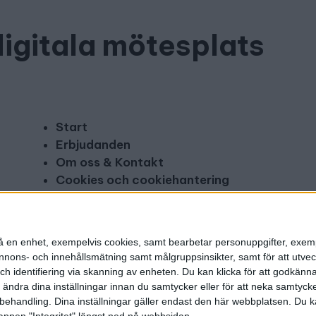
digitala mötesplats
Start
Erbjudanden
Om oss & Kontakt
Cookies och cookiehantering
Copyright och disclaimer
Annonsera
n på en enhet, exempelvis cookies, samt bearbetar personuppgifter, exem
ons- och innehållsmätning samt målgruppsinsikter, samt för att utveck
h identifiering via skanning av enheten. Du kan klicka för att godkänn
h ändra dina inställningar innan du samtycker eller för att neka samtyck
behandling. Dina inställningar gäller endast den här webbplatsen. Du kan