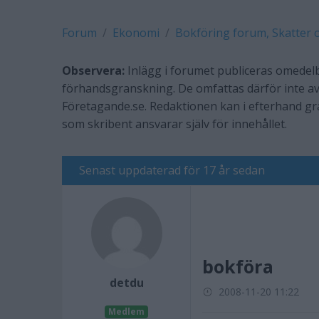
Forum
Ekonomi
Bokföring forum, Skatter 
Observera:
Inlägg i forumet publiceras omedelb
förhandsgranskning. De omfattas därför inte av
Företagande.se. Redaktionen kan i efterhand g
som skribent ansvarar själv för innehållet.
Senast uppdaterad för 17 år sedan
bokföra
detdu
2008-11-20 11:22
Medlem