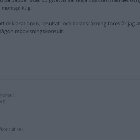
 på papper skall du givetvis särskilja momsen från det övri
 momspliktig.
t deklarationen, resultat- och balansräkning föreslår jag a
någon redovisningskonsult.
skonsult
 AB
konsult.se)