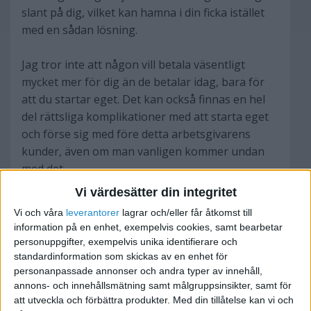
slant på dig, vilket kan hamna i din ficka istället
med en sådan lösning.
Jag tror inte att någon vill betala väsentligt
mycket mer för dig än de betalar idag, bara för
att du startar eget. Det kan också finnas en hel
del rättsliga komplikationer med att starta eget
och förse sig med före detta arbetsgivarens
kunder, även om man vanligen kommer undan
med det.
Vi värdesätter din integritet
Skall vi sedan vara ärliga är det lätt att glömma
Vi och våra
leverantorer
lagrar och/eller får åtkomst till
bort när man räknar på lön att man som anställd
information på en enhet, exempelvis cookies, samt bearbetar
har saker som semesterlön, avtalspension,
personuppgifter, exempelvis unika identifierare och
försäkringar, uppsägningstider, "rätt" att vara
standardinformation som skickas av en enhet för
personanpassade annonser och andra typer av innehåll,
sjuk, "rätt" att vara föräldraledig och annat som
annons- och innehållsmätning samt målgruppsinsikter, samt för
man som egen har lätt att glömma bort eller
att utveckla och förbättra produkter.
Med din tillåtelse kan vi och
praktiskt inte kan ta del av.