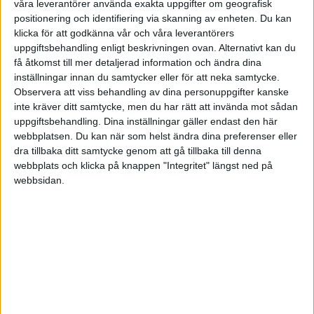
våra leverantörer använda exakta uppgifter om geografisk
positionering och identifiering via skanning av enheten. Du kan
Att driva eget är dock en helt underbar väg att
klicka för att godkänna vår och våra leverantörers
skapa något, testa sina gränser, sitt kunnande
uppgiftsbehandling enligt beskrivningen ovan. Alternativt kan du
få åtkomst till mer detaljerad information och ändra dina
och sin förmåga, och inte minst att komma dit
inställningar innan du samtycker eller för att neka samtycke.
man vill.
Observera att viss behandling av dina personuppgifter kanske
inte kräver ditt samtycke, men du har rätt att invända mot sådan
Är du sugen på att starta eget så
uppgiftsbehandling. Dina inställningar gäller endast den här
rekommenderar jag ett besök på
webbplatsen. Du kan när som helst ändra dina preferenser eller
dra tillbaka ditt samtycke genom att gå tillbaka till denna
www.tillvaxtverket.se där du kan få information
webbplats och klicka på knappen "Integritet" längst ned på
om det mesta som berör nyföretagande.
webbsidan.
davvan08
2009-04-12 10:26