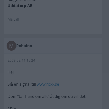
Uddatorp AB
Må väl!
Robaino
2008-02-11 13:24
Hej!
Slå en signal till
www.roxx.se
Dom "tar hand om allt" åt dig om du vill det.
MVH