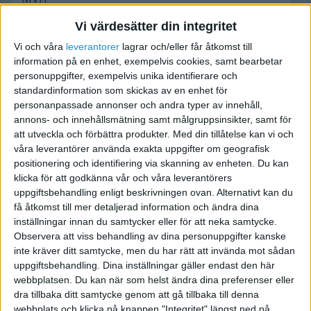
Vi värdesätter din integritet
R
Vi och våra
leverantorer
lagrar och/eller får åtkomst till
information på en enhet, exempelvis cookies, samt bearbetar
personuppgifter, exempelvis unika identifierare och
standardinformation som skickas av en enhet för
personanpassade annonser och andra typer av innehåll,
Mojo
annons- och innehållsmätning samt målgruppsinsikter, samt för
att utveckla och förbättra produkter.
Med din tillåtelse kan vi och
våra leverantörer använda exakta uppgifter om geografisk
2008-02-11 14:36
positionering och identifiering via skanning av enheten. Du kan
klicka för att godkänna vår och våra leverantörers
Dom "tar hand om allt" åt dig om du vill
uppgiftsbehandling enligt beskrivningen ovan. Alternativt kan du
det.
få åtkomst till mer detaljerad information och ändra dina
inställningar innan du samtycker eller för att neka samtycke.
Observera att viss behandling av dina personuppgifter kanske
inte kräver ditt samtycke, men du har rätt att invända mot sådan
uppgiftsbehandling. Dina inställningar gäller endast den här
Vem gör inte det om eknomin tillåter -.-
webbplatsen. Du kan när som helst ändra dina preferenser eller
Roxx verkar dock inriktade på företagstidningar?
dra tillbaka ditt samtycke genom att gå tillbaka till denna
webbplats och klicka på knappen "Integritet" längst ned på