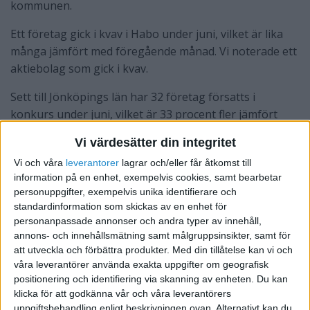
kommunen.
Ett företag gick i kvav i Habo under juni, vilket är lika
många jämfört med föregående månad. Vi noterade ett
aktiebolag som gick i kvav.
Sett till Jönköpings län har 32 företag försatts i
konkurs under juni, vilket är 33 procent fler jämfört
med föregående månad. Samtidigt har 144 företag
Vi värdesätter din integritet
dragits igång – 2 procent färre jämfört med förra
Vi och våra
leverantorer
lagrar och/eller får åtkomst till
månaden.
information på en enhet, exempelvis cookies, samt bearbetar
personuppgifter, exempelvis unika identifierare och
standardinformation som skickas av en enhet för
personanpassade annonser och andra typer av innehåll,
annons- och innehållsmätning samt målgruppsinsikter, samt för
att utveckla och förbättra produkter.
Med din tillåtelse kan vi och
våra leverantörer använda exakta uppgifter om geografisk
positionering och identifiering via skanning av enheten. Du kan
klicka för att godkänna vår och våra leverantörers
uppgiftsbehandling enligt beskrivningen ovan. Alternativt kan du