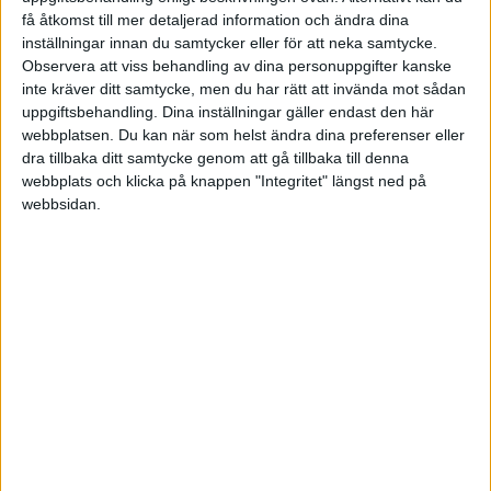
få åtkomst till mer detaljerad information och ändra dina
inställningar innan du samtycker eller för att neka samtycke.
Observera att viss behandling av dina personuppgifter kanske
inte kräver ditt samtycke, men du har rätt att invända mot sådan
uppgiftsbehandling. Dina inställningar gäller endast den här
webbplatsen. Du kan när som helst ändra dina preferenser eller
dra tillbaka ditt samtycke genom att gå tillbaka till denna
webbplats och klicka på knappen "Integritet" längst ned på
Det är 11 procent färre företag vad gäller riket som
webbsidan.
gått i konkurs, jämfört med förra månaden. Vilket
innebär 2 013 företag i juni. Motsvarande siffra
gällande nyetableringar är 5 171. Så många nya företag
i riket, vilket är 1,8 procent fler i relation till förra
månaden.
STÖD VÅRT ARBETE
Bli medlem och hjälp oss försvara
företagarnas villkor