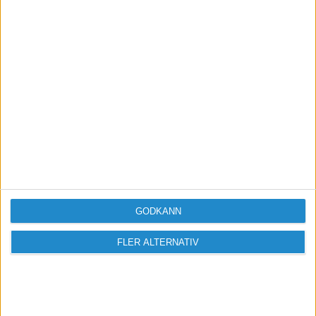
Taggar
Konkurser-och-nystarter
GODKÄNN
FLER ALTERNATIV