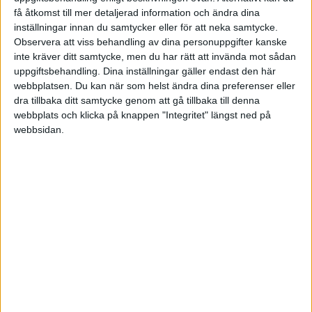
få åtkomst till mer detaljerad information och ändra dina
inställningar innan du samtycker eller för att neka samtycke.
Observera att viss behandling av dina personuppgifter kanske
inte kräver ditt samtycke, men du har rätt att invända mot sådan
uppgiftsbehandling. Dina inställningar gäller endast den här
webbplatsen. Du kan när som helst ändra dina preferenser eller
dra tillbaka ditt samtycke genom att gå tillbaka till denna
webbplats och klicka på knappen "Integritet" längst ned på
webbsidan.
Sett till Sverige har 7 778 företag satt igång
verksamheten under september, vilket är 63 procent
fler i relation till månaden innan. Gällande företag
försatta i konkurs är det 1 287 företag som drabbats,
vilket är 18 procent fler i relation till föregående månad.
STÖD VÅRT ARBETE
Bli medlem och hjälp oss försvara
företagarnas villkor