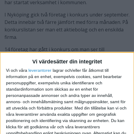
har startat verksamhet i kommunen.
I Nyköping gick två företag i konkurs under september.
Detta innebär två färre jämfört med förra månaden. På
konkurslistan ser man ett aktiebolag och en enskilda
firma.
14 företag har gått i konkurs om man ser till
Södermanlands län, vilket innebär 61 procent färre i
Vi värdesätter din integritet
relation till föregående månad. Gällande nyetableringar
Vi och våra
leverantorer
lagrar och/eller får åtkomst till
är det 161 företag som satt igång verksamheten, det är
information på en enhet, exempelvis cookies, samt bearbetar
40 procent fler i relation till förra månaden.
personuppgifter, exempelvis unika identifierare och
standardinformation som skickas av en enhet för
personanpassade annonser och andra typer av innehåll,
annons- och innehållsmätning samt målgruppsinsikter, samt för
att utveckla och förbättra produkter.
Med din tillåtelse kan vi och
våra leverantörer använda exakta uppgifter om geografisk
positionering och identifiering via skanning av enheten. Du kan
klicka för att godkänna vår och våra leverantörers
uppgiftsbehandling enligt beskrivningen ovan. Alternativt kan du