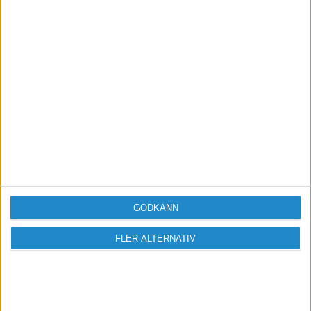
Taggar
Konkurser-och-nystarter
GODKÄNN
FLER ALTERNATIV