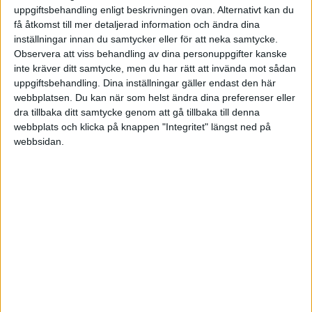
uppgiftsbehandling enligt beskrivningen ovan. Alternativt kan du
få åtkomst till mer detaljerad information och ändra dina
inställningar innan du samtycker eller för att neka samtycke.
Observera att viss behandling av dina personuppgifter kanske
inte kräver ditt samtycke, men du har rätt att invända mot sådan
uppgiftsbehandling. Dina inställningar gäller endast den här
webbplatsen. Du kan när som helst ändra dina preferenser eller
dra tillbaka ditt samtycke genom att gå tillbaka till denna
webbplats och klicka på knappen "Integritet" längst ned på
webbsidan.
Det är 14 procent fler företag sett till hela landet som
gått omkull, jämfört med månaden innan. Vilket
innebär 2 745 företag i maj. Motsvarande siffra för
företagsstarter är 5 079. Så många nystarter i Sverige,
vilket är 9,8 procent färre jämfört med föregående
månad.
STÖD VÅRT ARBETE