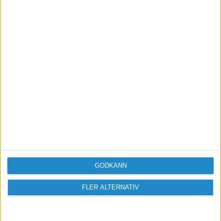
Skicka
Taggar
Konkurser-och-nystarter
GODKÄNN
FLER ALTERNATIV