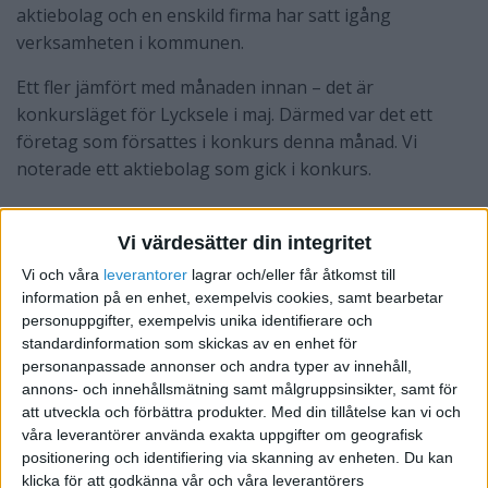
aktiebolag och en enskild firma har satt igång
verksamheten i kommunen.
Ett fler jämfört med månaden innan – det är
konkursläget för Lycksele i maj. Därmed var det ett
företag som försattes i konkurs denna månad. Vi
noterade ett aktiebolag som gick i konkurs.
91 företag har startat för Västerbottens län, vilket
motsvarar 12 procent färre jämfört med månaden
Vi värdesätter din integritet
innan. Gällande konkurserna å sin sida är det 26
Vi och våra
leverantorer
lagrar och/eller får åtkomst till
företag som gått omkull, vilket innebär 7,1 procent
information på en enhet, exempelvis cookies, samt bearbetar
färre i relation till månaden innan.
personuppgifter, exempelvis unika identifierare och
standardinformation som skickas av en enhet för
personanpassade annonser och andra typer av innehåll,
annons- och innehållsmätning samt målgruppsinsikter, samt för
att utveckla och förbättra produkter.
Med din tillåtelse kan vi och
våra leverantörer använda exakta uppgifter om geografisk
positionering och identifiering via skanning av enheten. Du kan
klicka för att godkänna vår och våra leverantörers