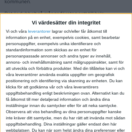
kommunen.
Det är dubbelt så många företag sett till hela
Jönköpings län som gått i konkurs, jämfört med förra
Vi värdesätter din integritet
månaden. Vilket innebär 42 företag i oktober.
Vi och våra
leverantorer
lagrar och/eller får åtkomst till
Motsvarande siffra gällande nya företag är 226. Så
information på en enhet, exempelvis cookies, samt bearbetar
många nyetableringar i Jönköpings län, vilket är 0,89
personuppgifter, exempelvis unika identifierare och
procent fler jämfört med förra månaden.
standardinformation som skickas av en enhet för
personanpassade annonser och andra typer av innehåll,
Sett till hela Sverige har 1 662 företag gått i kvav under
annons- och innehållsmätning samt målgruppsinsikter, samt för
att utveckla och förbättra produkter.
Med din tillåtelse kan vi och
oktober, vilket är 29 procent fler jämfört med månaden
våra leverantörer använda exakta uppgifter om geografisk
innan. Samtidigt har 6 675 företag satt igång
positionering och identifiering via skanning av enheten. Du kan
verksamheten – 14 procent färre jämfört med månaden
klicka för att godkänna vår och våra leverantörers
innan.
uppgiftsbehandling enligt beskrivningen ovan. Alternativt kan du
få åtkomst till mer detaljerad information och ändra dina
inställningar innan du samtycker eller för att neka samtycke.
Observera att viss behandling av dina personuppgifter kanske
STÖD VÅRT ARBETE
inte kräver ditt samtycke, men du har rätt att invända mot sådan
Bli medlem och hjälp oss försvara
uppgiftsbehandling. Dina inställningar gäller endast den här
webbplatsen. Du kan när som helst ändra dina preferenser eller
företagarnas villkor