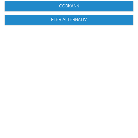
GODKÄNN
FLER ALTERNATIV
Sveriges största digitala
mötesplats för företagare.
Vi verkar för landets viktigaste arbetsgivare och
värdeskapare - småföretagaren.