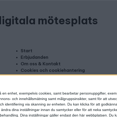
digitala mötesplats
Start
Erbjudanden
Om oss & Kontakt
Cookies och cookiehantering
Copyright och disclaimer
Annonsera
n på en enhet, exempelvis cookies, samt bearbetar personuppgifter, exem
ons- och innehållsmätning samt målgruppsinsikter, samt för att utveck
h identifiering via skanning av enheten. Du kan klicka för att godkänn
h ändra dina inställningar innan du samtycker eller för att neka samtyck
behandling. Dina inställningar gäller endast den här webbplatsen. Du kan