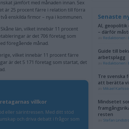
minskat jämfört med månaden innan. Sex
är 25 procent färre i relation till förra
Senaste n
 två enskilda firmor – nya i kommunen.
AI, geopolitik
 Skåne län, vilket innebär 11 procent
– därför måst
etableringar är det 706 företag som
av
Redaktionen
i
t med föregående månad.
Guide till bek
erige, vilket innebär 11 procent färre
arbetsplagg
ar är det 5 171 företag som startat, det
av
Redaktionen
i
ad.
Tre svenska f
att berätta vi
av
Mikael Karlss
retagarnas villkor
Mindsetet som
framgångsrik
öd eller särintressen. Med ditt stöd
resten
kunskap och driva debatt i frågor som
av
Stefan Lindst