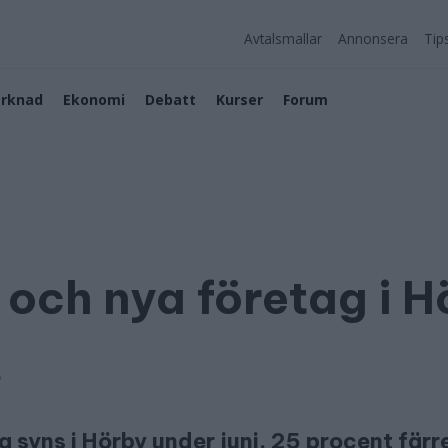
Avtalsmallar
Annonsera
Tip
rknad
Ekonomi
Debatt
Kurser
Forum
 och nya företag i H
5
syns i Hörby under juni. 25 procent färre 