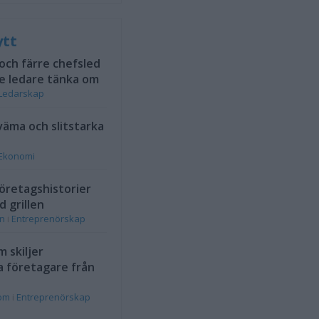
ytt
 och färre chefsled
e ledare tänka om
Ledarskap
väma och slitstarka
Ekonomi
öretagshistorier
d grillen
on
i
Entreprenörskap
 skiljer
a företagare från
rom
i
Entreprenörskap