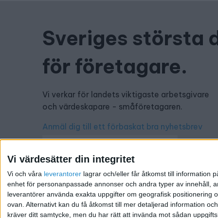
Sveriges största 
för företagare.
Vi verkar för landets viktigaste arbetsgivare
och värdeskapare - småföretagaren.
Anmäl dig till ett förbaskat bra nyhetsbrev
Vi värdesätter din integritet
Vi och våra
leverantorer
lagrar och/eller får åtkomst till informatio
Har du ett nyhetstips?
enhet för personanpassade annonser och andra typer av innehåll, ann
leverantörer använda exakta uppgifter om geografisk positionering oc
Kontakta oss: info@foretagande.se
ovan. Alternativt kan du få åtkomst till mer detaljerad information oc
kräver ditt samtycke, men du har rätt att invända mot sådan uppgifts