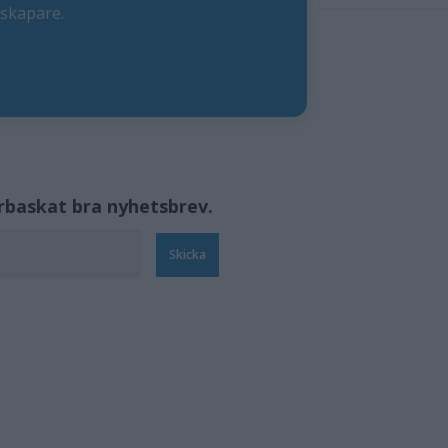
eskapare.
örbaskat bra nyhetsbrev.
Skicka