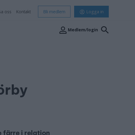
sa oss
Kontakt
Bli medlem
Logga in
Medlem/login
örby
färre i relation