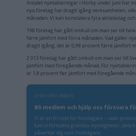
Antalet nyetableringar i Hörby under juni har 
nya företag har dragit igång verksamheten, vilket 
månaden. Vi kan konstatera fyra aktiebolag och
198 företag har gått omkull om man ser till hela
färre jämfört med förra månaden. Vad gäller ny
dragit igång, det är 0,98 procent färre jämför
2 013 företag har gått omkull om man ser till Sv
jämfört med föregående månad. För nyetablering
är 1,8 procent fler jämfört med föregående mån
STÖD VÅRT ARBETE
Bli medlem och hjälp oss försvara fö
Vi är en fri röst för företagare – utan presst
kan vi fortsätta granska myndigheter, dela 
påverkar dig som företagare.