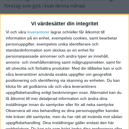
företag som gick i kvav denna månad.
Det är 59 procent färre företag beträffande hela
Vi värdesätter din integritet
Gävleborgs län som gått i kvav, i relation till förra
månaden. Vilket innebär 18 företag i juni. Motsvarande
Vi och våra
leverantorer
lagrar och/eller får åtkomst till
information på en enhet, exempelvis cookies, samt bearbetar
siffra beträffande nya företag är 57. Så många
personuppgifter, exempelvis unika identifierare och
nyetableringar i Gävleborgs län, vilket är 36 procent
standardinformation som skickas av en enhet för
färre jämfört med föregående månad.
personanpassade annonser och andra typer av innehåll,
annons- och innehållsmätning samt målgruppsinsikter, samt för
För hela Sverige har 3 813 företag startat under juni,
att utveckla och förbättra produkter.
Med din tillåtelse kan vi och
vilket är 26 procent färre i relation till månaden innan.
våra leverantörer använda exakta uppgifter om geografisk
För företag försatta i konkurs är det 1 584 företag som
positionering och identifiering via skanning av enheten. Du kan
drabbats, vilket är 21 procent färre i relation till
klicka för att godkänna vår och våra leverantörers
uppgiftsbehandling enligt beskrivningen ovan. Alternativt kan du
föregående månad.
få åtkomst till mer detaljerad information och ändra dina
inställningar innan du samtycker eller för att neka samtycke.
Observera att viss behandling av dina personuppgifter kanske
STÖD VÅRT ARBETE
inte kräver ditt samtycke, men du har rätt att invända mot sådan
uppgiftsbehandling. Dina inställningar gäller endast den här
Bli medlem och hjälp oss försvara
webbplatsen. Du kan när som helst ändra dina preferenser eller