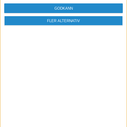
GODKÄNN
FLER ALTERNATIV
Sveriges största digitala
mötesplats för företagare.
Vi verkar för landets viktigaste arbetsgivare och
värdeskapare - småföretagaren.