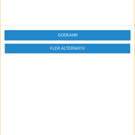
granska myndigheter, dela kunskap och driva
debatt i frågor som påverkar dig som
företagare.
Tillsammans gör vi skillnad för landets
värdeskapare.
GODKÄNN
Bli medlem
FLER ALTERNATIV
Missa inga nyheter! Anmäl dig till ett
förbaskat bra nyhetsbrev.
Skicka