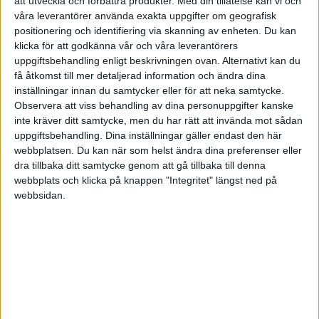
att utveckla och förbättra produkter.
Med din tillåtelse kan vi och
våra leverantörer använda exakta uppgifter om geografisk
positionering och identifiering via skanning av enheten. Du kan
klicka för att godkänna vår och våra leverantörers
uppgiftsbehandling enligt beskrivningen ovan. Alternativt kan du
få åtkomst till mer detaljerad information och ändra dina
inställningar innan du samtycker eller för att neka samtycke.
Observera att viss behandling av dina personuppgifter kanske
Intellektuella jobbar med modeller. De bygger ramverk
inte kräver ditt samtycke, men du har rätt att invända mot sådan
för att förstå världen, gör förutsägelser och ger råd.
uppgiftsbehandling. Dina inställningar gäller endast den här
Problemet uppstår när modellen krockar med
webbplatsen. Du kan när som helst ändra dina preferenser eller
verkligheten – för då väljer de oftast modellen.
dra tillbaka ditt samtycke genom att gå tillbaka till denna
webbplats och klicka på knappen "Integritet" längst ned på
Ta
Robert McNamara
, vd på Ford som blev USA:s
webbsidan.
försvarsminister 1961. Han skulle vinna Vietnamkriget
med kalkylark: trupper, ammunition, dödade fiender,
kontrollerad mark. Siffrorna visade år efter år att USA
vann. I praktiken förlorade de hela tiden, vilket de flesta
förstod, men inte McNamara. Det som faktiskt avgjorde
kriget – moral, korruption, politisk vilja – gick inte att
stoppa in i ett kalkylark.