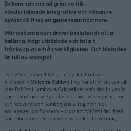
Bakom havererad grön politik,
sönderfallande integration och växande
byråkrati finns en gemensam nämnare.
Människorna som driver besluten är ofta
belästa, högt utbildade och totalt
frånkopplade från verkligheten. Och historien
är full av exempel.
Den 22 december 1978 satte sig den brittiske
professorn
Malcolm Caldwell
ner för ett privat samtal
med Pol Pot i Kambodja. Caldwell var euforisk. I tjugo år
hade han studerat Sydostasien, blivit övertygad marxist
och försvarat den kambodjanska regimen mot
anklagelser om folkmord – trots att Pol Pot i det läget
hade dödat över en femtedel av landets befolkning.
Caldwell delade entusiastiskt med sig av sina idéer för