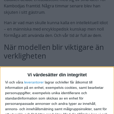
Kambodjas framtid. Några timmar senare blev han
skjuten i sitt gästrum.
Han är vad man skulle kunna kalla en intellektuell idiot
– en människa med encyklopedisk kunskap men noll
förmåga att använda den. Och vår tid är full av dem.
När modellen blir viktigare än
verkligheten
Vi värdesätter din integritet
Vi och våra
leverantorer
lagrar och/eller får åtkomst till
information på en enhet, exempelvis cookies, samt bearbetar
personuppgifter, exempelvis unika identifierare och
standardinformation som skickas av en enhet för
personanpassade annonser och andra typer av innehåll,
annons- och innehållsmätning samt målgruppsinsikter, samt för