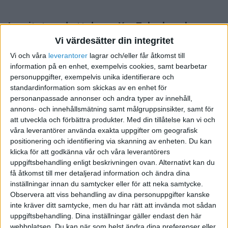
I paritet med att denna YouTube-kanals
räckvidd ökat, tillfrågas jag av allt fler
Vi värdesätter din integritet
politiker: vad kan vi göra för att hjälpa er
Vi och våra
leverantorer
lagrar och/eller får åtkomst till
information på en enhet, exempelvis cookies, samt bearbetar
företagare? Det är en bra fråga, vilken jag
personuppgifter, exempelvis unika identifierare och
idag ämnar börja besvara.
standardinformation som skickas av en enhet för
personanpassade annonser och andra typer av innehåll,
Ämnet är stort, och detta är den första i en serie filmer
annons- och innehållsmätning samt målgruppsinsikter, samt för
vilka syftar till att förklara entreprenörskap - ur det
att utveckla och förbättra produkter.
Med din tillåtelse kan vi och
autentiska näringslivets synvinkel.
våra leverantörer använda exakta uppgifter om geografisk
positionering och identifiering via skanning av enheten. Du kan
Mer av Henrik:
Lågkonjunkturen
klicka för att godkänna vår och våra leverantörers
kommer (så överlever du)
uppgiftsbehandling enligt beskrivningen ovan. Alternativt kan du
få åtkomst till mer detaljerad information och ändra dina
inställningar innan du samtycker eller för att neka samtycke.
Observera att viss behandling av dina personuppgifter kanske
STÖD VÅRT ARBETE
inte kräver ditt samtycke, men du har rätt att invända mot sådan
uppgiftsbehandling. Dina inställningar gäller endast den här
Bli medlem och hjälp oss försvara
webbplatsen. Du kan när som helst ändra dina preferenser eller