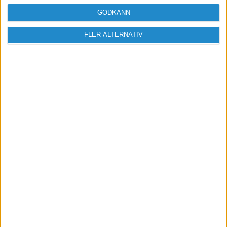
GODKÄNN
FLER ALTERNATIV
Sveriges största digitala
mötesplats för företagare.
Vi verkar för landets viktigaste arbetsgivare och
värdeskapare - småföretagaren.