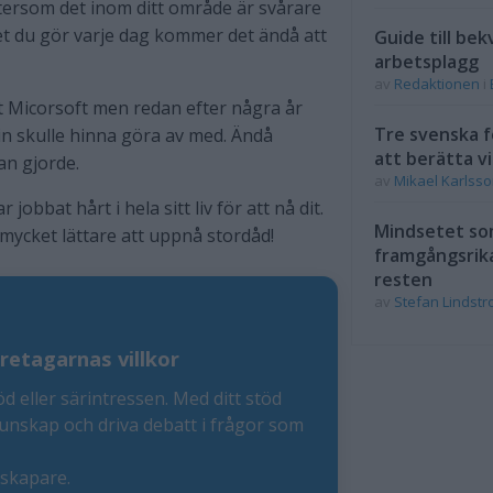
ftersom det inom ditt område är svårare
det du gör varje dag kommer det ändå att
Guide till bek
arbetsplagg
av
Redaktionen
i
 åt Micorsoft men redan efter några år
Tre svenska f
n skulle hinna göra av med. Ändå
att berätta vi
an gjorde.
av
Mikael Karlss
obbat hårt i hela sitt liv för att nå dit.
Mindsetet som
mycket lättare att uppnå stordåd!
framgångsrik
resten
av
Stefan Lindst
retagarnas villkor
öd eller särintressen. Med ditt stöd
kunskap och driva debatt i frågor som
eskapare.