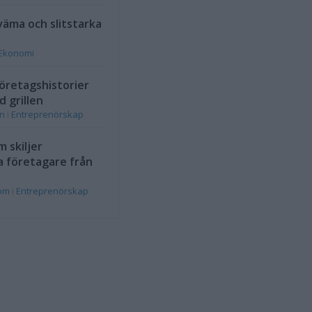
väma och slitstarka
Ekonomi
öretagshistorier
d grillen
on
i
Entreprenörskap
 skiljer
a företagare från
rom
i
Entreprenörskap