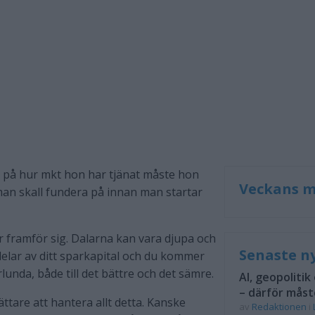
e på hur mkt hon har tjänat måste hon
Veckans m
m man skall fundera på innan man startar
r framför sig. Dalarna kan vara djupa och
Senaste n
elar av ditt sparkapital och du kommer
unda, både till det bättre och det sämre.
AI, geopolitik
– därför måst
ttare att hantera allt detta. Kanske
av
Redaktionen
i