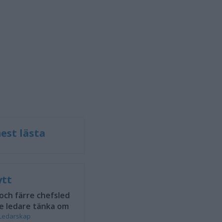
est lästa
ytt
 och färre chefsled
e ledare tänka om
Ledarskap