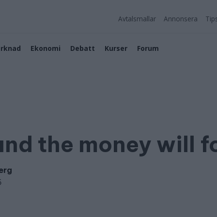
Avtalsmallar
Annonsera
Tip
rknad
Ekonomi
Debatt
Kurser
Forum
and the money will f
erg
5