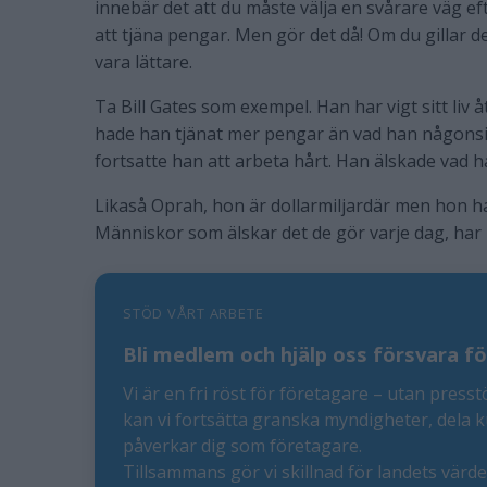
innebär det att du måste välja en svårare väg e
att tjäna pengar. Men gör det då! Om du gillar 
vara lättare.
Ta Bill Gates som exempel. Han har vigt sitt liv
hade han tjänat mer pengar än vad han någonsi
fortsatte han att arbeta hårt. Han älskade vad h
Likaså Oprah, hon är dollarmiljardär men hon har j
Människor som älskar det de gör varje dag, har 
STÖD VÅRT ARBETE
Bli medlem och hjälp oss försvara fö
Vi är en fri röst för företagare – utan presst
kan vi fortsätta granska myndigheter, dela 
påverkar dig som företagare.
Tillsammans gör vi skillnad för landets värd