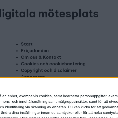
digitala mötesplats
Start
Erbjudanden
Om oss & Kontakt
Cookies och cookiehantering
Copyright och disclaimer
Annonsera
n på en enhet, exempelvis cookies, samt bearbetar personuppgifter, exem
ons- och innehållsmätning samt målgruppsinsikter, samt för att utveck
h identifiering via skanning av enheten. Du kan klicka för att godkänn
h ändra dina inställningar innan du samtycker eller för att neka samtyck