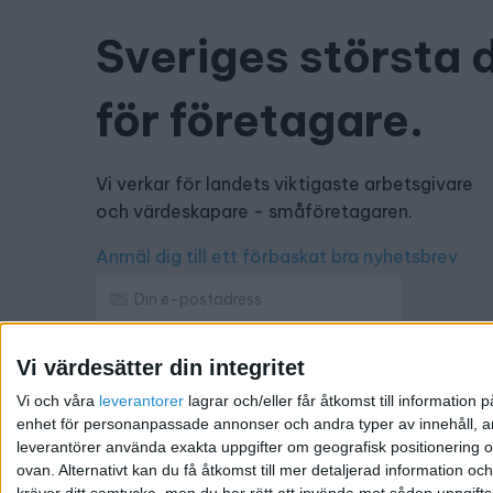
Sveriges största 
för företagare.
Vi verkar för landets viktigaste arbetsgivare
och värdeskapare - småföretagaren.
Anmäl dig till ett förbaskat bra nyhetsbrev
Vi värdesätter din integritet
Har du ett nyhetstips?
Vi och våra
leverantorer
lagrar och/eller får åtkomst till informatio
Kontakta oss: info@foretagande.se
enhet för personanpassade annonser och andra typer av innehåll, ann
leverantörer använda exakta uppgifter om geografisk positionering oc
ovan. Alternativt kan du få åtkomst till mer detaljerad information oc