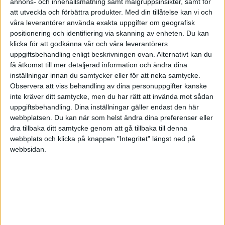
annons- och innehållsmätning samt målgruppsinsikter, samt för
Salesforce, IKEA, Spotify, Amazon och Google. Dom har
att utveckla och förbättra produkter.
Med din tillåtelse kan vi och
briljanta affärsmodeller med
värdeerbjudanden
som är
våra leverantörer använda exakta uppgifter om geografisk
lönsamma och uppskalbara och som alltid matchar
positionering och identifiering via skanning av enheten. Du kan
klicka för att godkänna vår och våra leverantörers
kundens efterfrågan. Gemensamt är också att de sätter
uppgiftsbehandling enligt beskrivningen ovan. Alternativt kan du
av medel för att utforska morgondagens förändring
få åtkomst till mer detaljerad information och ändra dina
innan den skett. Dom utvecklar tillämpningar och
inställningar innan du samtycker eller för att neka samtycke.
använder ny teknik så som AI, Analytics, Digitalisering,
Observera att viss behandling av dina personuppgifter kanske
etc som ”bor” i deras affärsmodeller. Dom bygger
inte kräver ditt samtycke, men du har rätt att invända mot sådan
uppgiftsbehandling. Dina inställningar gäller endast den här
väderkvarnar när det blåser. Vissa företag klarar sig
webbplatsen. Du kan när som helst ändra dina preferenser eller
med att bygga vindskydd under en tid, men för eller
dra tillbaka ditt samtycke genom att gå tillbaka till denna
senare går det som för Toys R Us, Nokia mobile
webbplats och klicka på knappen "Integritet" längst ned på
phones, Eniro med flera.
webbsidan.
Planera affärsmodellen för kontroll
För att du som företagare ska kunna möta och ha
kontroll på den här förändringen bör du
rita upp din
affärsmodell och ditt värdeerbjudande
(kundmappning kopplat till ditt erbjudande) visuellt på