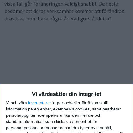
vissa fall går förändringen väldigt snabbt. De flesta
bedömer att deras verksamhet kommer att förändras
drastiskt inom bara några år. Vad görs åt detta?
Vi värdesätter din integritet
Vi och våra
leverantorer
lagrar och/eller får åtkomst till
information på en enhet, exempelvis cookies, samt bearbetar
personuppgifter, exempelvis unika identifierare och
standardinformation som skickas av en enhet för
personanpassade annonser och andra typer av innehåll,
Några som utnyttjar detta är till exempel Apple,