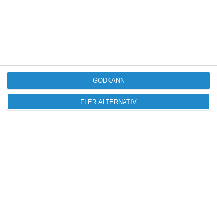
eller särintressen. Med ditt stöd kan vi fortsätta
granska myndigheter, dela kunskap och driva
debatt i frågor som påverkar dig som
företagare.
Tillsammans gör vi skillnad för landets
värdeskapare.
GODKÄNN
Bli medlem
FLER ALTERNATIV
Missa inga nyheter! Anmäl dig till ett
förbaskat bra nyhetsbrev.
Skicka