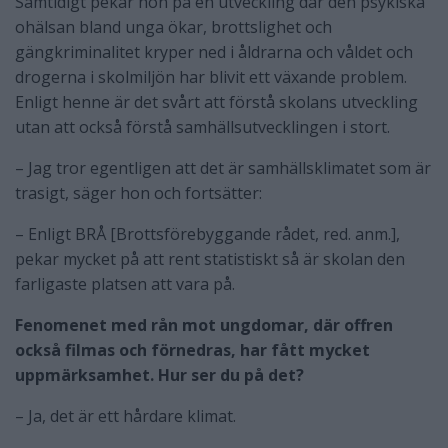
Samtidigt pekar hon på en utveckling där den psykiska
ohälsan bland unga ökar, brottslighet och
gängkriminalitet kryper ned i åldrarna och våldet och
drogerna i skolmiljön har blivit ett växande problem.
Enligt henne är det svårt att förstå skolans utveckling
utan att också förstå samhällsutvecklingen i stort.
– Jag tror egentligen att det är samhällsklimatet som är
trasigt, säger hon och fortsätter:
– Enligt BRÅ [Brottsförebyggande rådet, red. anm.],
pekar mycket på att rent statistiskt så är skolan den
farligaste platsen att vara på.
Fenomenet med rån mot ungdomar, där offren
också filmas och förnedras, har fått mycket
uppmärksamhet. Hur ser du på det?
– Ja, det är ett hårdare klimat.