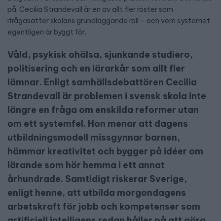
på. Cecilia Strandevall är en av allt fler röster som
ifrågasätter skolans grundläggande roll – och vem systemet
egentligen är byggt för.
Våld, psykisk ohälsa, sjunkande studiero,
politisering och en lärarkår som allt fler
lämnar. Enligt samhällsdebattören Cecilia
Strandevall är problemen i svensk skola inte
längre en fråga om enskilda reformer utan
om ett systemfel. Hon menar att dagens
utbildningsmodell missgynnar barnen,
hämmar kreativitet och bygger på idéer om
lärande som hör hemma i ett annat
århundrade. Samtidigt riskerar Sverige,
enligt henne, att utbilda morgondagens
arbetskraft för jobb och kompetenser som
artificiell intelligens redan håller på att göra