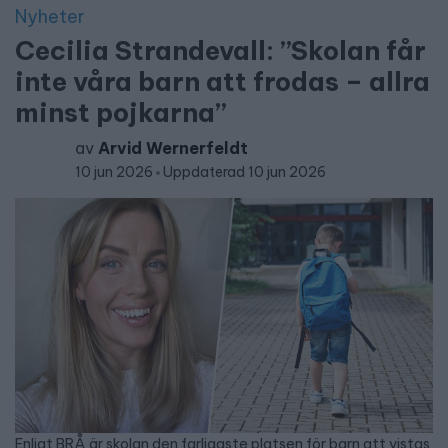
Nyheter
Cecilia Strandevall: ”Skolan får
inte våra barn att frodas – allra
minst pojkarna”
av
Arvid Wernerfeldt
10 jun 2026
Uppdaterad 10 jun 2026
Enligt BRÅ är skolan den farligaste platsen för barn att vistas