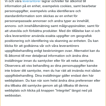
Vi och våra
leverantorer
lagrar och/eller får åtkomst till
lärande.
information på en enhet, exempelvis cookies, samt bearbetar
personuppgifter, exempelvis unika identifierare och
– Och tittar vi på lärarnas situation är det minst lika
standardinformation som skickas av en enhet för
otäckt. En av fem lärare överväger idag att lämna yrket.
personanpassade annonser och andra typer av innehåll,
annons- och innehållsmätning samt målgruppsinsikter, samt för
Någonting har hänt. Och det säger ju sig självt, om inte
att utveckla och förbättra produkter.
Med din tillåtelse kan vi och
lärarna trivs i skolan, hur ska barnen då trivas?
våra leverantörer använda exakta uppgifter om geografisk
positionering och identifiering via skanning av enheten. Du kan
Strandevall återkommer också flera gånger till den
klicka för att godkänna vår och våra leverantörers
växande administrationen, där dokumentation och
uppgiftsbehandling enligt beskrivningen ovan. Alternativt kan du
rapportering tar tid från både undervisning och
få åtkomst till mer detaljerad information och ändra dina
relationen till eleverna.
inställningar innan du samtycker eller för att neka samtycke.
Observera att viss behandling av dina personuppgifter kanske
– Ibland undrar man vem som ens läser allt som
inte kräver ditt samtycke, men du har rätt att invända mot sådan
dokumenteras, säger hon och återger vad lärare
uppgiftsbehandling. Dina inställningar gäller endast den här
webbplatsen. Du kan när som helst ändra dina preferenser eller
berättat för henne.
dra tillbaka ditt samtycke genom att gå tillbaka till denna
webbplats och klicka på knappen "Integritet" längst ned på
Konsekvensen blir enligt henne att många lärare
webbsidan.
tappar energi, engagemang och till slut även lusten att
stanna kvar i yrket.