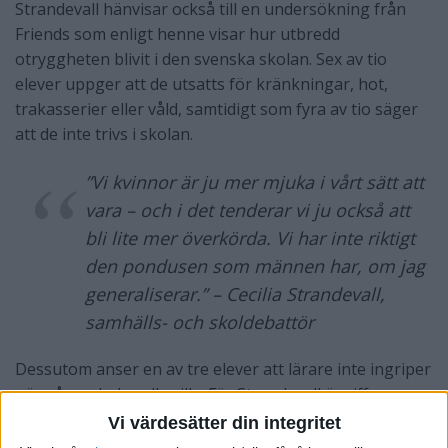
Strandevall hänvisar också till en undersökning från
Friends som enligt henne visar hur utbredd
otryggheten blivit i den svenska skolan. Sex av tio
elever uppger att de utsatts för kränkningar, hot,
trakasserier eller våld, samtidigt som fyra av tio säger
att de inte trivs i skolan.
”Vi kvinnor är ju mer mjuka i vårt sätt att
vara – och i det tenderar vi ju också att
bli lite mer överkörda. Vi har inte riktigt
den pondusen som männen har, om jag
generaliserar.” – Cecilia Strandevall,
samhälls- och skoldebattör
Dessutom anser en av tre elever att lärare inte ingriper
när någon behandlas illa. För Strandevall är siffrorna
ett tecken på att skolan inte längre förmår upprätthålla
Vi värdesätter din integritet
den trygghet som borde vara en självklar grund för