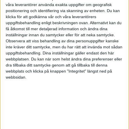
Affärsstrategier kommer först
våra leverantörer använda exakta uppgifter om geografisk
Affärsutveckling och effektivitet är av yttersta vikt
positionering och identifiering via skanning av enheten. Du kan
De resurser som står till förfogande används
klicka för att godkänna vår och våra leverantörers
uppgiftsbehandling enligt beskrivningen ovan. Alternativt kan du
alltid optimalt i organisationen
få åtkomst till mer detaljerad information och ändra dina
Försäljning är av högsta prioritet på företaget
inställningar innan du samtycker eller för att neka samtycke.
Strukturerade processer är nyckeln till framgång,
Observera att viss behandling av dina personuppgifter kanske
i alla avdelningar
inte kräver ditt samtycke, men du har rätt att invända mot sådan
Teamet går före individen i alla avdelningar på
uppgiftsbehandling. Dina inställningar gäller endast den här
webbplatsen. Du kan när som helst ändra dina preferenser eller
företaget
dra tillbaka ditt samtycke genom att gå tillbaka till denna
Rekrytering och fortbildning av personal är av
webbplats och klicka på knappen "Integritet" längst ned på
största vikt
webbsidan.
Bonussystemen är direkt kopplade till företagets
målsättning
Företagets varumärke och profil är viktigt
Ert totala resultat?
Utvärdering av säljorganisationen