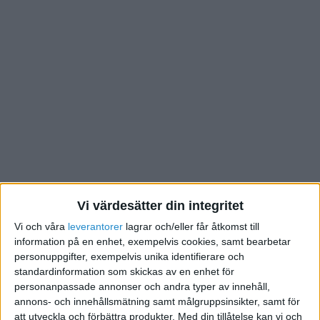
Vi värdesätter din integritet
*5* betyder optimalt; *3* betyder att ni är medvetna
Vi och våra
leverantorer
lagrar och/eller får åtkomst till
om problemet och ni gjort något litet åt att hantera det
information på en enhet, exempelvis cookies, samt bearbetar
och *1* betyder att ni måste börja jobba på problemet.
personuppgifter, exempelvis unika identifierare och
standardinformation som skickas av en enhet för
Områden att mäta och betygsätta:
personanpassade annonser och andra typer av innehåll,
annons- och innehållsmätning samt målgruppsinsikter, samt för
Företagskulturen sitter djupt rotad
att utveckla och förbättra produkter.
Med din tillåtelse kan vi och