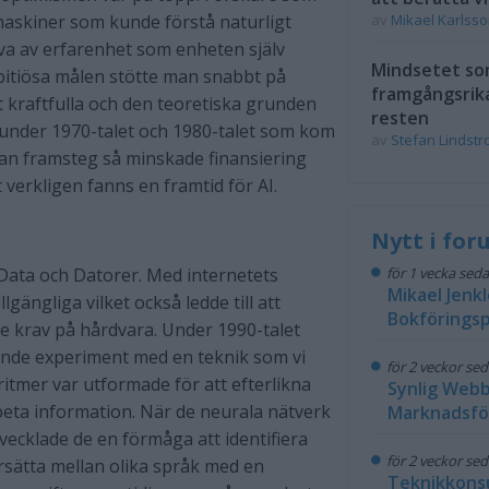
skiner som kunde förstå naturligt
av
Mikael Karlss
älva av erfarenhet som enheten själv
Mindsetet som
bitiösa målen stötte man snabbt på
framgångsrik
igt kraftfulla och den teoretiska grunden
resten
od under 1970-talet och 1980-talet som kom
av
Stefan Lindst
tan framsteg så minskade finansiering
verkligen fanns en framtid för AI.
Nytt i fo
: Data och Datorer. Med internetets
för 1 vecka sed
Mikael Jenkl
ängliga vilket också ledde till att
Bokföringsp
e krav på hårdvara. Under 1990-talet
nde experiment med en teknik som vi
för 2 veckor se
itmer var utformade för att efterlikna
Synlig Web
eta information. När de neurala nätverk
Marknadsfö
ecklade de en förmåga att identifiera
för 2 veckor se
ersätta mellan olika språk med en
Teknikkons