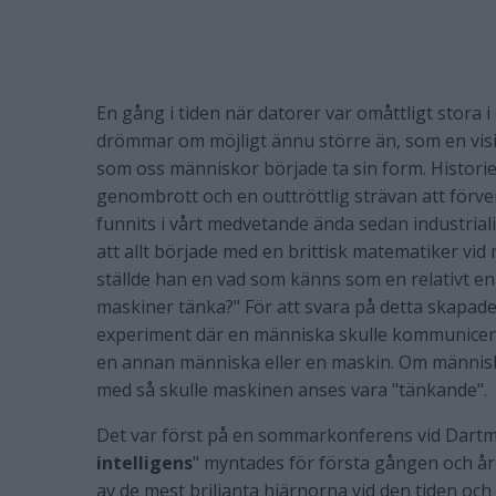
En gång i tiden när datorer var omåttligt stora
drömmar om möjligt ännu större än, som en vi
som oss människor började ta sin form. Historien 
genombrott och en outtröttlig strävan att förver
funnits i vårt medvetande ända sedan industri
att allt började med en brittisk matematiker vi
ställde han en vad som känns som en relativt enk
maskiner tänka?" För att svara på detta skapade
experiment där en människa skulle kommunicer
en annan människa eller en maskin. Om människ
med så skulle maskinen anses vara "tänkande".
Det var först på en sommarkonferens vid Dart
intelligens
" myntades för första gången och å
av de mest briljanta hjärnorna vid den tiden oc