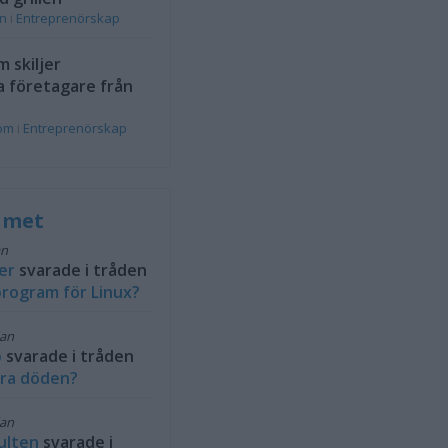
on
i
Entreprenörskap
 skiljer
a företagare från
rom
i
Entreprenörskap
rumet
an
er
svarade i tråden
rogram för Linux?
dan
b
svarade i tråden
ra döden?
dan
ulten
svarade i