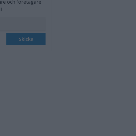
are och företagare
l
Skicka