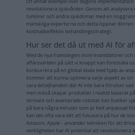
Ett annat exempel över dagens implementation a
revolutionera sjukvården. Genom att analysera m
tumörer och andra sjukdomar med en noggrannh
mänskliga experterna och detta öppnar dörren f
kostnadseffektiv behandlingsstrategi.
Hur ser det då ut med AI för af
Med de nya framstegen inom kvantdatorer och 
affärsvärlden på sätt vi knappt kan föreställa 
konkurrera på en global skala med hjälp av anp
kommer att kunna optimera varje aspekt av sin
vara detaljhandeln där AI inte bara förutser vad 
men också skapar produkter i realtid baserat på
skrivare och avancerade robotar kan butiker sjä
på bara några minuter som är helt anpassad för 
kan det ofta vara lätt att fokusera på hur de sto
Amazon, Apple - använder tekniken för att driva 
verkligheten har AI potential att revolutionera