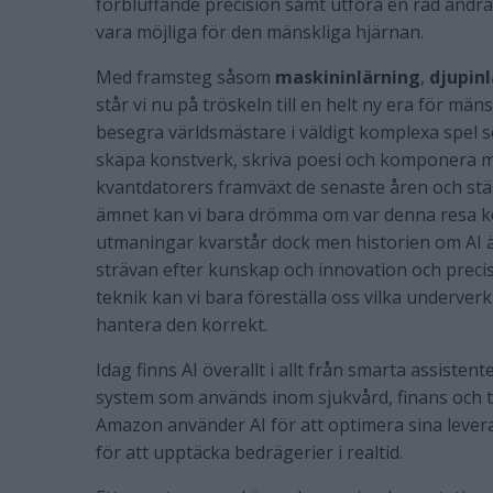
förbluffande precision samt utföra en rad andr
vara möjliga för den mänskliga hjärnan.
Med framsteg såsom
maskininlärning
,
djupin
står vi nu på tröskeln till en helt ny era för mä
besegra världsmästare i väldigt komplexa spel 
skapa konstverk, skriva poesi och komponera m
kvantdatorers framväxt de senaste åren och s
ämnet kan vi bara drömma om var denna resa k
utmaningar kvarstår dock men historien om AI ä
strävan efter kunskap och innovation och preci
teknik kan vi bara föreställa oss vilka underve
hantera den korrekt.
Idag finns AI överallt i allt från smarta assisten
system som används inom sjukvård, finans och t
Amazon använder AI för att optimera sina leve
för att upptäcka bedrägerier i realtid.