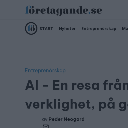
START
Nyheter
Entreprenörskap
Ma
Entreprenörskap
AI - En resa frå
verklighet, på g
av
Peder Neogard