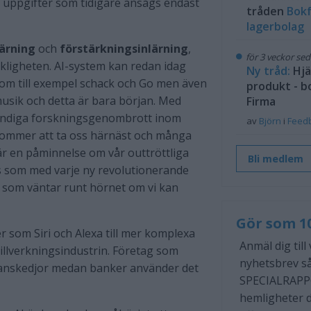
a uppgifter som tidigare ansågs endast
tråden
Bokf
lagerbolag
lärning
och
förstärkningsinlärning
,
för 3 veckor se
nskligheten. AI-system kan redan idag
Ny tråd:
Hjä
som till exempel schack och Go men även
produkt - b
usik och detta är bara början. Med
Firma
tändiga forskningsgenombrott inom
av
Björn
i
Feed
ommer att ta oss härnäst och många
r en påminnelse om vår outtröttliga
Bli medlem
s som med varje ny revolutionerande
rk som väntar runt hörnet om vi kan
Gör som 1
ter som Siri och Alexa till mer komplexa
Anmäl dig till
illverkningsindustrin. Företag som
nyhetsbrev så
ranskedjor medan banker använder det
SPECIALRAPP
hemligheter d