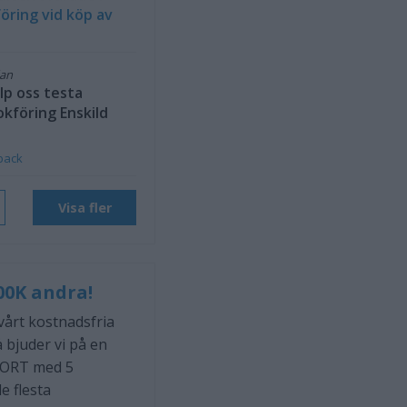
öring vid köp av
dan
lp oss testa
okföring Enskild
back
Visa fler
00K andra!
 vårt kostnadsfria
 bjuder vi på en
ORT med 5
e flesta