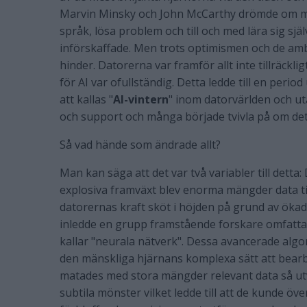
Marvin Minsky och John McCarthy drömde om ma
språk, lösa problem och till och med lära sig sj
införskaffade. Men trots optimismen och de am
hinder. Datorerna var framför allt inte tillräckl
för AI var ofullständig. Detta ledde till en peri
att kallas "
AI-vintern
" inom datorvärlden och u
och support och många började tvivla på om det 
Så vad hände som ändrade allt?
Man kan säga att det var två variabler till detta
explosiva framväxt blev enorma mängder data tillg
datorernas kraft sköt i höjden på grund av ökad
inledde en grupp framstående forskare omfatta
kallar "neurala nätverk". Dessa avancerade algor
den mänskliga hjärnans komplexa sätt att bearb
matades med stora mängder relevant data så utv
subtila mönster vilket ledde till att de kunde öv