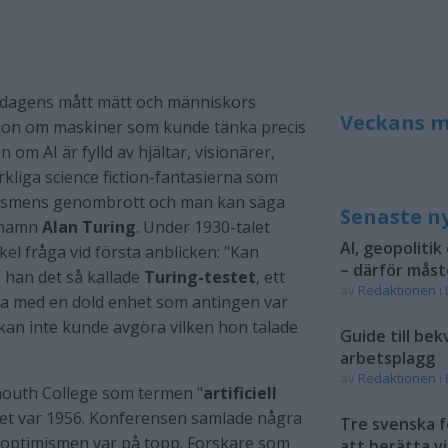
 i dagens mått mätt och människors
Veckans m
sion om maskiner som kunde tänka precis
om AI är fylld av hjältar, visionärer,
kliga science fiction-fantasierna som
alismens genombrott och man kan säga
Senaste n
d namn
Alan Turing
. Under 1930-talet
AI, geopolitik
el fråga vid första anblicken: "Kan
– därför måst
 han det så kallade
Turing-testet
, ett
av
Redaktionen
i
a med en dold enhet som antingen var
an inte kunde avgöra vilken hon talade
Guide till bek
arbetsplagg
av
Redaktionen
i
mouth College som termen "
artificiell
ret var 1956. Konferensen samlade några
Tre svenska f
h optimismen var på topp. Forskare som
att berätta vi