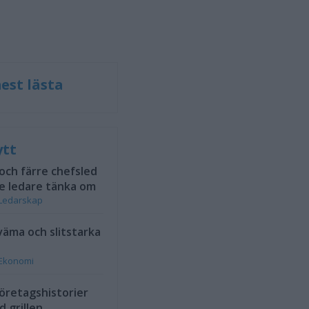
est lästa
ytt
 och färre chefsled
e ledare tänka om
Ledarskap
väma och slitstarka
Ekonomi
öretagshistorier
d grillen