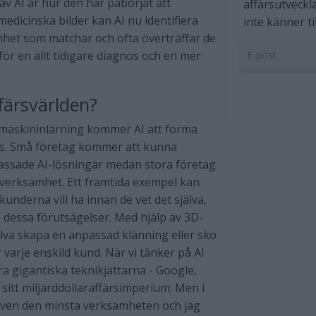
v AI är hur den har påbörjat att
affärsutveckl
edicinska bilder kan AI nu identifiera
inte känner til
et som matchar och ofta överträffar de
ör en allt tidigare diagnos och en mer
färsvärlden?
maskininlärning kommer AI att forma
oss. Små företag kommer att kunna
assade AI-lösningar medan stora företag
 verksamhet. Ett framtida exempel kan
kunderna vill ha innan de vet det själva,
 dessa förutsägelser. Med hjälp av 3D-
lva skapa en anpassad klänning eller sko
varje enskild kund. När vi tänker på AI
ra gigantiska teknikjättarna - Google,
sitt miljarddollaraffärsimperium. Men i
 även den minsta verksamheten och jag