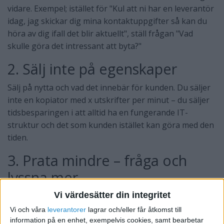
vidare. Exempel; istället för "Kul att ni har en leverantör
idag, jag skickar dig mina kontaktuppgifter så kan du
höra av dig ifall det blir aktuellt", ställ frågan "Vad
skulle göra det intressant att byta?"
2. Sälj inte på egenskaper
Sälj på nytta och vad det innebär för kunden. Du säljer
inte en kopiator med x utskrifter per minut – du säljer
tidsbesparingen i att alltid ha en fungerande IT-
struktur och det som kunden istället kan göra med den
tiden.
3. Prata mindre – fråga och
lyssna mer
Vi värdesätter din integritet
Vi och våra
leverantorer
lagrar och/eller får åtkomst till
information på en enhet, exempelvis cookies, samt bearbetar