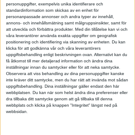
personuppgifter, exempelvis unika identifierare och
standardinformation som skickas av en enhet för
personanpassade annonser och andra typer av innehåll,
annons- och innehållsmätning samt målgruppsinsikter, samt för
att utveckla och förbättra produkter.
Med din tillåtelse kan vi och
våra leverantörer använda exakta uppgifter om geografisk
positionering och identifiering via skanning av enheten. Du kan
klicka för att godkänna vår och våra leverantörers
uppgiftsbehandling enligt beskrivningen ovan. Alternativt kan du
få åtkomst till mer detaljerad information och ändra dina
inställningar innan du samtycker eller för att neka samtycke.
Observera att viss behandling av dina personuppgifter kanske
inte kräver ditt samtycke, men du har rätt att invända mot sådan
Sälj är inte samma sak som att prata. Sälj är att förstå
uppgiftsbehandling. Dina inställningar gäller endast den här
webbplatsen. Du kan när som helst ändra dina preferenser eller
kundens behov och hur det du säljer kan uppfylla dessa
dra tillbaka ditt samtycke genom att gå tillbaka till denna
behov.
webbplats och klicka på knappen "Integritet" längst ned på
webbsidan.
4. Det finns alltid andra saker
att göra än att kontakta