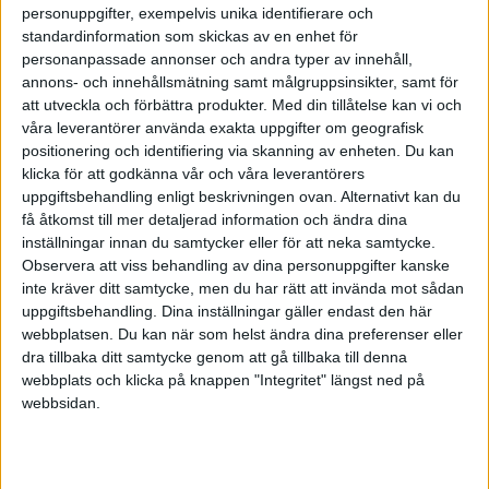
personuppgifter, exempelvis unika identifierare och
standardinformation som skickas av en enhet för
personanpassade annonser och andra typer av innehåll,
annons- och innehållsmätning samt målgruppsinsikter, samt för
att utveckla och förbättra produkter.
Med din tillåtelse kan vi och
våra leverantörer använda exakta uppgifter om geografisk
positionering och identifiering via skanning av enheten. Du kan
klicka för att godkänna vår och våra leverantörers
uppgiftsbehandling enligt beskrivningen ovan. Alternativt kan du
få åtkomst till mer detaljerad information och ändra dina
inställningar innan du samtycker eller för att neka samtycke.
Observera att viss behandling av dina personuppgifter kanske
inte kräver ditt samtycke, men du har rätt att invända mot sådan
uppgiftsbehandling. Dina inställningar gäller endast den här
Har man ett företag i en traditionell och allvarssam
webbplatsen. Du kan när som helst ändra dina preferenser eller
bransch, till exempel en begravningsbyrå, så kan det
dra tillbaka ditt samtycke genom att gå tillbaka till denna
upplevas negativt av kunderna ifall man är aktiv med
webbplats och klicka på knappen "Integritet" längst ned på
sitt företag på bloggar och sociala medier som
webbsidan.
Facebook.
Svårt att blogga ifall man har