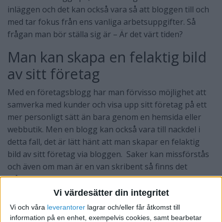
inläggen och det kan också vara så att bloggen till och
med tar fokus från ens vanliga arbetsuppgifter. Så
frågan man bör ställa sig är – Är det värt tiden?
Man kan skapa en felaktig bild
av sitt företag
Med en företagsblogg har man förvisso möjlighet att
samverka med kunder och visa upp sitt företag på ett
mer personligt sätt än bara genom en hemsida eller
webbutik. Men en blogg kan också vara till nackdel i
detta fall, det är lätt hänt att man skapar en felaktig
bild av sitt företag via bloggen. Saker kan missförstås
och även om man är en van skribent så finns det
många möjliga tolkningar mellan raderna.
Vi värdesätter din integritet
Vi och våra
leverantorer
lagrar och/eller får åtkomst till
information på en enhet, exempelvis cookies, samt bearbetar