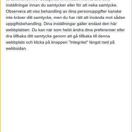
inställningar innan du samtycker eller för att neka samtycke.
definierar "visumfri" som resor där inget visum krävs
Observera att viss behandling av dina personuppgifter kanske
eller där enklare dokument, som visum vid ankomst,
inte kräver ditt samtycke, men du har rätt att invända mot sådan
räcker.
uppgiftsbehandling. Dina inställningar gäller endast den här
webbplatsen. Du kan när som helst ändra dina preferenser eller
USA och Förenade
dra tillbaka ditt samtycke genom att gå tillbaka till denna
Arabemiraten sticker ut
webbplats och klicka på knappen "Integritet" längst ned på
webbsidan.
Förenade Arabemiraten har klättrat kraftigt under det
senaste decenniet och erbjuder nu visumfri tillgång till
185 destinationer. USA däremot har sjunkit i
rankningen och ligger nu på nionde plats, en
betydande nedgång från andraplatsen 2015.
Svagaste passen
I botten av listan återfinns Afghanistan, vars pass ger
visumfri tillgång till endast 26 destinationer. Det
innebär en rekordstor klyfta på 169 destinationer
mellan det starkaste och svagaste passet i indexets 19-