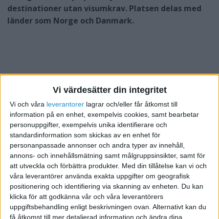
destinationer utan visumkrav. Platsen delas med
länder som Norge och Danmark.
Vi värdesätter din integritet
Vi och våra
leverantorer
lagrar och/eller får åtkomst till
information på en enhet, exempelvis cookies, samt bearbetar
personuppgifter, exempelvis unika identifierare och
standardinformation som skickas av en enhet för
personanpassade annonser och andra typer av innehåll,
annons- och innehållsmätning samt målgruppsinsikter, samt för
att utveckla och förbättra produkter.
Med din tillåtelse kan vi och
våra leverantörer använda exakta uppgifter om geografisk
positionering och identifiering via skanning av enheten. Du kan
klicka för att godkänna vår och våra leverantörers
Listan, som bygger på data från International Air
uppgiftsbehandling enligt beskrivningen ovan. Alternativt kan du
Transport Association, rankar totalt 199 pass och
få åtkomst till mer detaljerad information och ändra dina