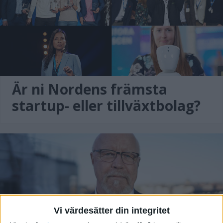
Är ni Nordens främsta
startup- eller tillväxtbolag?
Vi värdesätter din integritet