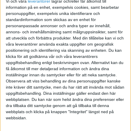
Vi och våra
leverantorer
lagrar och/eller får åtkomst till
information på en enhet, exempelvis cookies, samt bearbetar
"Alla förutsättningar finns
personuppgifter, exempelvis unika identifierare och
standardinformation som skickas av en enhet för
för ett jättekliv inom
personanpassade annonser och andra typer av innehåll,
fintech"
annons- och innehållsmätning samt målgruppsinsikter, samt för
att utveckla och förbättra produkter.
Med din tillåtelse kan vi och
våra leverantörer använda exakta uppgifter om geografisk
positionering och identifiering via skanning av enheten. Du kan
klicka för att godkänna vår och våra leverantörers
uppgiftsbehandling enligt beskrivningen ovan. Alternativt kan du
få åtkomst till mer detaljerad information och ändra dina
inställningar innan du samtycker eller för att neka samtycke.
Observera att viss behandling av dina personuppgifter kanske
inte kräver ditt samtycke, men du har rätt att invända mot sådan
uppgiftsbehandling. Dina inställningar gäller endast den här
webbplatsen. Du kan när som helst ändra dina preferenser eller
dra tillbaka ditt samtycke genom att gå tillbaka till denna
webbplats och klicka på knappen "Integritet" längst ned på
6 heta framtidsbranscher
webbsidan.
att satsa på under 20-talet