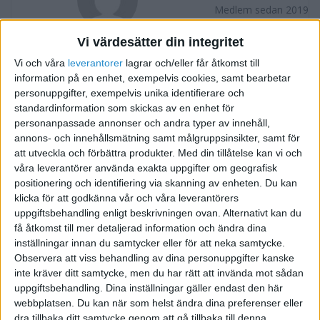
Medlem sedan 2019
Vi värdesätter din integritet
Följ
Skicka meddelande
Vi och våra
leverantorer
lagrar och/eller får åtkomst till
information på en enhet, exempelvis cookies, samt bearbetar
FORUMAKTIVITET
personuppgifter, exempelvis unika identifierare och
standardinformation som skickas av en enhet för
Vara anställd och driva eget vid sidan
personanpassade annonser och andra typer av innehåll,
för 7 år sedan
annons- och innehållsmätning samt målgruppsinsikter, samt för
i HR - Personalfrågor
Tråd
att utveckla och förbättra produkter.
Med din tillåtelse kan vi och
våra leverantörer använda exakta uppgifter om geografisk
positionering och identifiering via skanning av enheten. Du kan
klicka för att godkänna vår och våra leverantörers
uppgiftsbehandling enligt beskrivningen ovan. Alternativt kan du
få åtkomst till mer detaljerad information och ändra dina
inställningar innan du samtycker eller för att neka samtycke.
Observera att viss behandling av dina personuppgifter kanske
inte kräver ditt samtycke, men du har rätt att invända mot sådan
uppgiftsbehandling. Dina inställningar gäller endast den här
webbplatsen. Du kan när som helst ändra dina preferenser eller
dra tillbaka ditt samtycke genom att gå tillbaka till denna