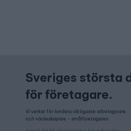
Sveriges största 
för företagare.
Vi verkar för landets viktigaste arbetsgivare
och värdeskapare - småföretagaren.
Anmäl dig till ett förbaskat bra nyhetsbrev