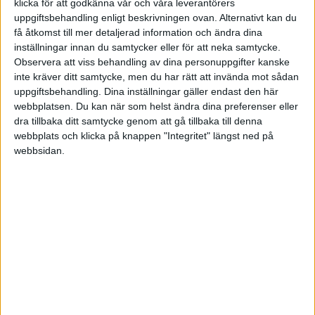
klicka för att godkänna vår och våra leverantörers
i Bokföring forum, Skatter och
Svar
uppgiftsbehandling enligt beskrivningen ovan. Alternativt kan du
Företagsformer
få åtkomst till mer detaljerad information och ändra dina
inställningar innan du samtycker eller för att neka samtycke.
Observera att viss behandling av dina personuppgifter kanske
När måste man periodisera en kostnad???
för 18 år sedan
Ber om snabbt svar
inte kräver ditt samtycke, men du har rätt att invända mot sådan
uppgiftsbehandling. Dina inställningar gäller endast den här
i Bokföring forum, Skatter och
Svar
webbplatsen. Du kan när som helst ändra dina preferenser eller
Företagsformer
dra tillbaka ditt samtycke genom att gå tillbaka till denna
webbplats och klicka på knappen "Integritet" längst ned på
Pressmeddelande: Lansering av ny
för 18 år sedan
webbsidan.
webbplats för företagare
i Nyheter
9
Tråd
Faktureraflera - Redovisning till fast pris!!
för 18 år sedan
i Presentera dig och ditt företag
Tråd