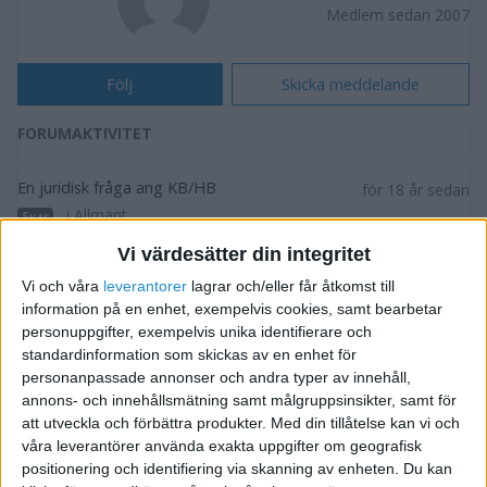
Medlem sedan 2007
Följ
Skicka meddelande
FORUMAKTIVITET
En juridisk fråga ang KB/HB
för 18 år sedan
i Allmänt
Svar
Vi värdesätter din integritet
En juridisk fråga ang KB/HB
för 18 år sedan
Vi och våra
leverantorer
lagrar och/eller får åtkomst till
i Allmänt
3
Tråd
information på en enhet, exempelvis cookies, samt bearbetar
personuppgifter, exempelvis unika identifierare och
standardinformation som skickas av en enhet för
Ange exakt vad i faktura?
för 18 år sedan
personanpassade annonser och andra typer av innehåll,
i Bokföring forum, Skatter och
Svar
annons- och innehållsmätning samt målgruppsinsikter, samt för
Företagsformer
att utveckla och förbättra produkter.
Med din tillåtelse kan vi och
våra leverantörer använda exakta uppgifter om geografisk
positionering och identifiering via skanning av enheten. Du kan
Ange exakt vad i faktura?
för 18 år sedan