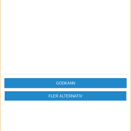
Sveriges största digitala
mötesplats för företagare.
GODKÄNN
Vi verkar för landets viktigaste arbetsgivare och
värdeskapare - småföretagaren.
FLER ALTERNATIV
Anmäl dig till ett förbaskat bra nyhetsbrev