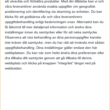
att utveckla och förbättra produkter.
Med din tillåtelse kan vi och
våra leverantörer använda exakta uppgifter om geografisk
Lagervärde år 2
för 13 år sedan
positionering och identifiering via skanning av enheten. Du kan
i Bokföring forum, Skatter och
Tråd
klicka för att godkänna vår och våra leverantörers
Företagsformer
2
uppgiftsbehandling enligt beskrivningen ovan. Alternativt kan du
få åtkomst till mer detaljerad information och ändra dina
inställningar innan du samtycker eller för att neka samtycke.
bokföra varulager så att det inte påverkar
för 14 år sedan
företagets resultat
Observera att viss behandling av dina personuppgifter kanske
inte kräver ditt samtycke, men du har rätt att invända mot sådan
i Bokföring forum, Skatter och
Svar
uppgiftsbehandling. Dina inställningar gäller endast den här
Företagsformer
webbplatsen. Du kan när som helst ändra dina preferenser eller
dra tillbaka ditt samtycke genom att gå tillbaka till denna
bokföra varulager så att det inte påverkar
för 14 år sedan
webbplats och klicka på knappen "Integritet" längst ned på
företagets resultat
webbsidan.
i Bokföring forum, Skatter och
Svar
Företagsformer
bokföra varulager så att det inte påverkar
för 14 år sedan
företagets resultat
i Bokföring forum, Skatter och
Svar
Företagsformer