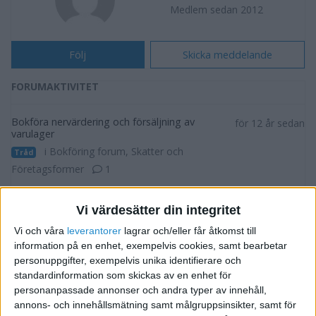
Medlem sedan 2012
Följ
Skicka meddelande
FORUMAKTIVITET
Bokföra nervärdering och försäljning av
för 12 år sedan
varulager
i Bokföring forum, Skatter och
Tråd
Företagsformer
1
Sälja varulager, finns det regler etc?
för 12 år sedan
Vi värdesätter din integritet
i Försäljning och Marknadsföring
Tråd
Vi och våra
leverantorer
lagrar och/eller får åtkomst till
information på en enhet, exempelvis cookies, samt bearbetar
personuppgifter, exempelvis unika identifierare och
Lagervärde år 2
för 13 år sedan
standardinformation som skickas av en enhet för
i Bokföring forum, Skatter och
Svar
personanpassade annonser och andra typer av innehåll,
Företagsformer
annons- och innehållsmätning samt målgruppsinsikter, samt för