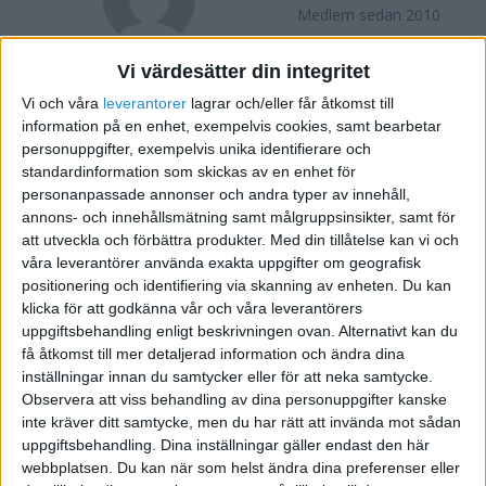
Medlem sedan 2010
Vi värdesätter din integritet
Följ
Skicka meddelande
Vi och våra
leverantorer
lagrar och/eller får åtkomst till
information på en enhet, exempelvis cookies, samt bearbetar
FORUMAKTIVITET
personuppgifter, exempelvis unika identifierare och
standardinformation som skickas av en enhet för
Vad gäller för distrubitörer?
för 15 år sedan
personanpassade annonser och andra typer av innehåll,
i Bokföring forum, Skatter och
Tråd
annons- och innehållsmätning samt målgruppsinsikter, samt för
Företagsformer
att utveckla och förbättra produkter.
Med din tillåtelse kan vi och
våra leverantörer använda exakta uppgifter om geografisk
positionering och identifiering via skanning av enheten. Du kan
klicka för att godkänna vår och våra leverantörers
uppgiftsbehandling enligt beskrivningen ovan. Alternativt kan du
få åtkomst till mer detaljerad information och ändra dina
inställningar innan du samtycker eller för att neka samtycke.
Observera att viss behandling av dina personuppgifter kanske
inte kräver ditt samtycke, men du har rätt att invända mot sådan
uppgiftsbehandling. Dina inställningar gäller endast den här
webbplatsen. Du kan när som helst ändra dina preferenser eller