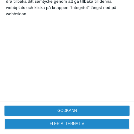
dra tillbaka ditt samtycke genom att gå tillbaka till denna
webbplats och klicka på knappen "Integritet" längst ned på
webbsidan.
Sveriges största digitala
mötesplats för företagare.
Vi verkar för landets viktigaste arbetsgivare och
värdeskapare - småföretagaren.
Anmäl dig till ett förbaskat bra nyhetsbrev
GODKÄNN
Har du ett nyhetstips?
FLER ALTERNATIV
Kontakta oss: info@foretagande.se