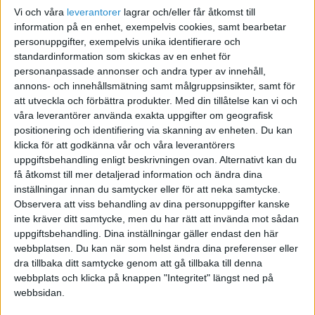
Vi och våra
leverantorer
lagrar och/eller får åtkomst till
information på en enhet, exempelvis cookies, samt bearbetar
personuppgifter, exempelvis unika identifierare och
standardinformation som skickas av en enhet för
personanpassade annonser och andra typer av innehåll,
annons- och innehållsmätning samt målgruppsinsikter, samt för
att utveckla och förbättra produkter.
Med din tillåtelse kan vi och
våra leverantörer använda exakta uppgifter om geografisk
positionering och identifiering via skanning av enheten. Du kan
klicka för att godkänna vår och våra leverantörers
”Men att minska kostnaderna måste väl vara minst lika
uppgiftsbehandling enligt beskrivningen ovan. Alternativt kan du
effektivt för att öka lönsamheten?” Det korta svaret -
få åtkomst till mer detaljerad information och ändra dina
nej. Rörliga kostnader har definitivt en stark inverkan
inställningar innan du samtycker eller för att neka samtycke.
Observera att viss behandling av dina personuppgifter kanske
på lönsamheten, men inte i närheten så stark
inte kräver ditt samtycke, men du har rätt att invända mot sådan
hävstångseffekt på lönsamheten som pris – och
uppgiftsbehandling. Dina inställningar gäller endast den här
definitivt inte dina fasta kostnader.
webbplatsen. Du kan när som helst ändra dina preferenser eller
dra tillbaka ditt samtycke genom att gå tillbaka till denna
webbplats och klicka på knappen "Integritet" längst ned på
Så varför
webbsidan.
Föreläsning
lägger