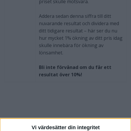
priset skulle motsvara.
Addera sedan denna siffra till ditt
nuvarande resultat och dividera med
ditt tidigare resultat – här ser du nu
hur mycket 1% ökning av ditt pris idag
skulle innebära för ökning av
lönsamhet.
Bli inte förvånad om du får ett
resultat över 10%!
Vi värdesätter din integritet