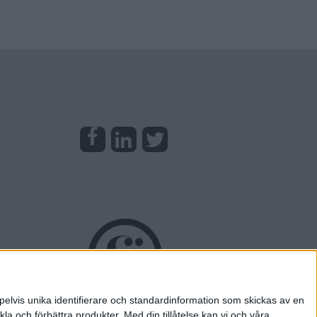
pelvis unika identifierare och standardinformation som skickas av en
la och förbättra produkter.
Med din tillåtelse kan vi och våra