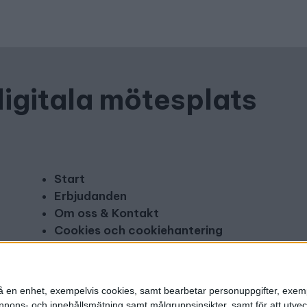
digitala mötesplats
Start
Erbjudanden
Om oss & Kontakt
Cookies och cookiehantering
Copyright och disclaimer
Annonsera
n på en enhet, exempelvis cookies, samt bearbetar personuppgifter, exem
ons- och innehållsmätning samt målgruppsinsikter, samt för att utveck