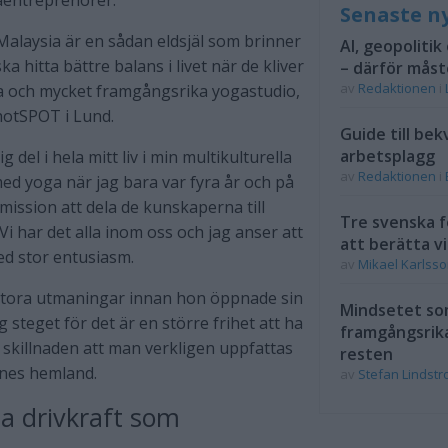
entreprenörer.
Senaste n
Malaysia är en sådan eldsjäl som brinner
AI, geopolitik
ka hitta bättre balans i livet när de kliver
– därför måst
av
Redaktionen
i
a och mycket framgångsrika yogastudio,
otSPOT i Lund.
Guide till bek
arbetsplagg
del i hela mitt liv i min multikulturella
av
Redaktionen
i
med yoga när jag bara var fyra år och på
mission att dela de kunskaperna till
Tre svenska f
Vi har det alla inom oss och jag anser att
att berätta vi
ed stor entusiasm.
av
Mikael Karlss
 stora utmaningar innan hon öppnade sin
Mindsetet som
 steget för det är en större frihet att ha
framgångsrik
 skillnaden att man verkligen uppfattas
resten
nnes hemland.
av
Stefan Lindst
ta drivkraft som