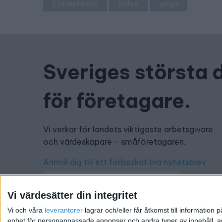
Entreprenör
hälsa
yoga
Sveriges största 
för företagare.
Vi verkar för landets viktigaste arbetsgivare
och värdeskapare - småföretagaren.
Anmäl dig till ett förbaskat bra nyhetsbrev
Vi värdesätter din integritet
Vi och våra
leverantorer
lagrar och/eller får åtkomst till informatio
enhet för personanpassade annonser och andra typer av innehåll, ann