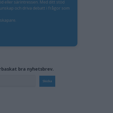
öd eller särintressen. Med ditt stöd
kunskap och driva debatt i frågor som
eskapare.
örbaskat bra nyhetsbrev.
Skicka