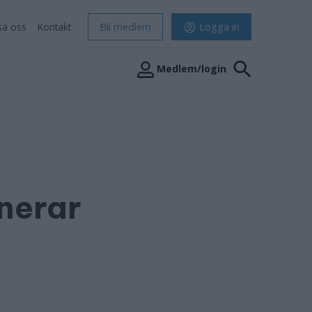
sa oss
Kontakt
Bli medlem
Logga in
Medlem/login
nerar