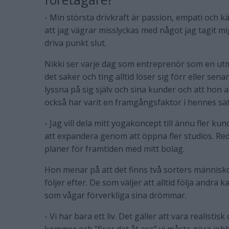
- Min största drivkraft är passion, empati och kä
att jag vägrar misslyckas med något jag tagit mig
driva punkt slut.
Nikki ser varje dag som entreprenör som en utman
det saker och ting alltid löser sig förr eller sen
lyssna på sig själv och sina kunder och att hon a
också har varit en framgångsfaktor i hennes sät
- Jag vill dela mitt yogakoncept till ännu fler kun
att expandera genom att öppna fler studios. Red
planer för framtiden med mitt bolag.
Hon menar på att det finns två sorters människ
följer efter. De som väljer att alltid följa andra
som vågar förverkliga sina drömmar.
- Vi har bara ett liv. Det gäller att vara realisti