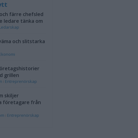
ytt
 och färre chefsled
e ledare tänka om
Ledarskap
väma och slitstarka
Ekonomi
öretagshistorier
d grillen
on
i
Entreprenörskap
 skiljer
a företagare från
rom
i
Entreprenörskap