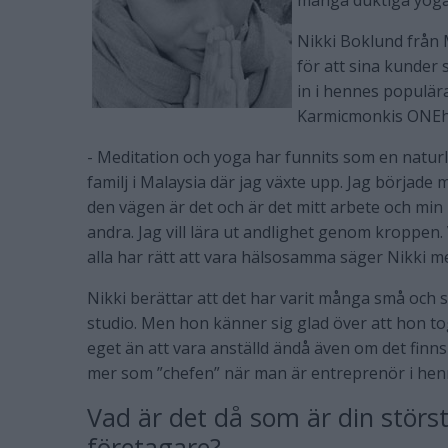
många duktiga yoga
Nikki Boklund från 
för att sina kunder s
in i hennes populär
Karmicmonkis ONEh
- Meditation och yoga har funnits som en naturlig 
familj i Malaysia där jag växte upp. Jag började 
den vägen är det och är det mitt arbete och min 
andra. Jag vill lära ut andlighet genom kroppen. 
alla har rätt att vara hälsosamma säger Nikki m
Nikki berättar att det har varit många små och
studio. Men hon känner sig glad över att hon tog
eget än att vara anställd ändå även om det finns
mer som ”chefen” när man är entreprenör i he
Vad är det då som är din störs
företagare?