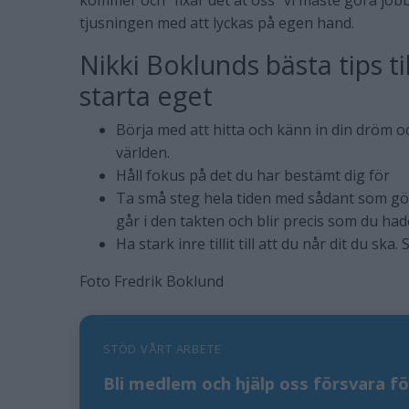
kommer och ”fixar det åt oss” vi måste göra jobb
tjusningen med att lyckas på egen hand.
Nikki Boklunds bästa tips ti
starta eget
Börja med att hitta och känn in din dröm och
världen.
Håll fokus på det du har bestämt dig för
Ta små steg hela tiden med sådant som gör
går i den takten och blir precis som du had
Ha stark inre tillit till att du når dit du ska
Foto Fredrik Boklund
STÖD VÅRT ARBETE
Bli medlem och hjälp oss försvara fö