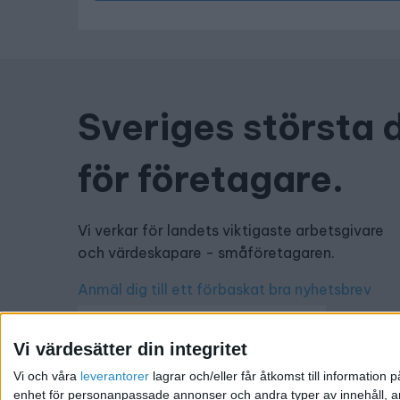
Sveriges största 
för företagare.
Vi verkar för landets viktigaste arbetsgivare
och värdeskapare - småföretagaren.
Anmäl dig till ett förbaskat bra nyhetsbrev
Vi värdesätter din integritet
Vi och våra
leverantorer
lagrar och/eller får åtkomst till informatio
Har du ett nyhetstips?
enhet för personanpassade annonser och andra typer av innehåll, ann