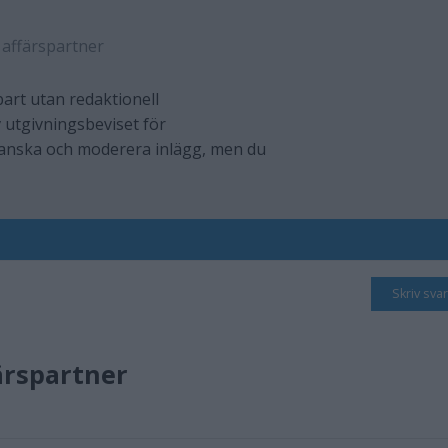
 affärspartner
art utan redaktionell
 utgivningsbeviset för
ranska och moderera inlägg, men du
Skriv svar
ärspartner