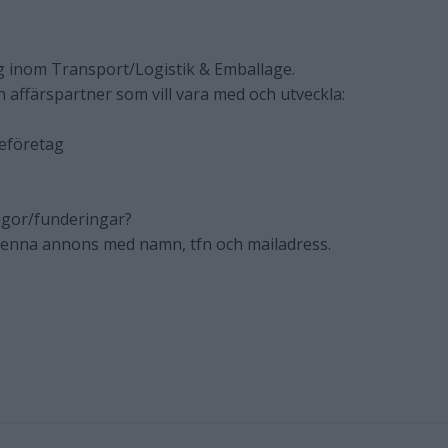
g inom Transport/Logistik & Emballage.
n affärspartner som vill vara med och utveckla:
geföretag
ågor/funderingar?
 denna annons med namn, tfn och mailadress.