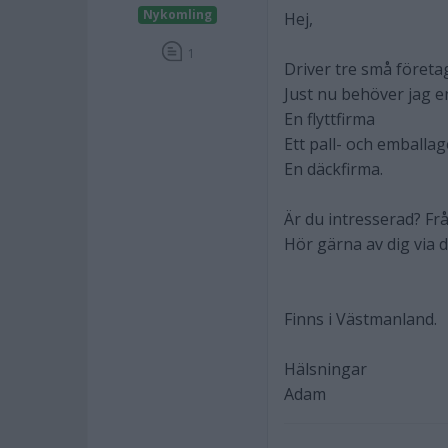
Nykomling
Hej,
1
Driver tre små företa
Just nu behöver jag e
En flyttfirma
Ett pall- och emballa
En däckfirma.
Är du intresserad? Fr
Hör gärna av dig via
Finns i Västmanland.
Hälsningar
Adam