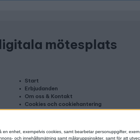
digitala mötesplats
Start
Erbjudanden
Om oss & Kontakt
Cookies och cookiehantering
Copyright och disclaimer
Annonsera
n på en enhet, exempelvis cookies, samt bearbetar personuppgifter, exem
ons- och innehållsmätning samt målgruppsinsikter, samt för att utveck