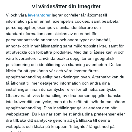
Vi värdesätter din integritet
Partners/återförsäljare till
Vi och våra
leverantorer
lagrar och/eller får åtkomst till
Tidrapport24
information på en enhet, exempelvis cookies, samt bearbetar
personuppgifter, exempelvis unika identifierare och
standardinformation som skickas av en enhet för
2019-06-24 20:59
personanpassade annonser och andra typer av innehåll,
annons- och innehållsmätning samt målgruppsinsikter, samt för
Hej
att utveckla och förbättra produkter.
Med din tillåtelse kan vi och
våra leverantörer använda exakta uppgifter om geografisk
positionering och identifiering via skanning av enheten. Du kan
Tidrapport24 är en app som finns på AppStore
klicka för att godkänna vår och våra leverantörers
och GooglePlay där man enkelt rapporterar sin
uppgiftsbehandling enligt beskrivningen ovan. Alternativt kan du
arbetade tid, dokumenterar arbeten,
få åtkomst till mer detaljerad information och ändra dina
projekthantering, fakturaskanning med mera.
inställningar innan du samtycker eller för att neka samtycke.
Kort och gott ett program som kommer spara
Observera att viss behandling av dina personuppgifter kanske
inte kräver ditt samtycke, men du har rätt att invända mot sådan
mycket tid för sina kunder.
uppgiftsbehandling. Dina inställningar gäller endast den här
webbplatsen. Du kan när som helst ändra dina preferenser eller
Vi söker nu återförsäljare som kommer få
dra tillbaka ditt samtycke genom att gå tillbaka till denna
förmånliga avtal.
webbplats och klicka på knappen "Integritet" längst ned på