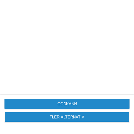
Vill du delta i diskussionen?
Logga in eller registrera dig för att skriva
inlägg och delta i diskussioner.
Logga in / Registrera
GODKÄNN
FLER ALTERNATIV