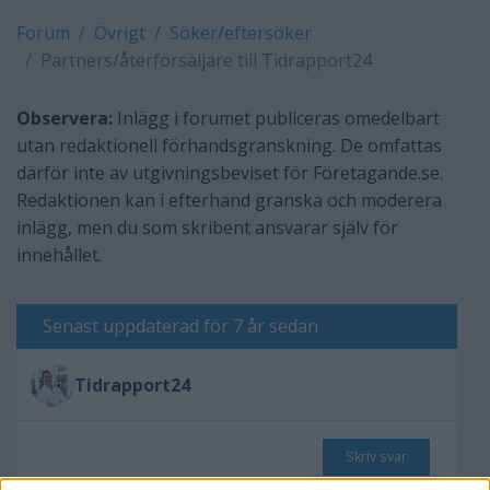
Forum
Övrigt
Söker/eftersöker
Partners/återförsäljare till Tidrapport24
Observera:
Inlägg i forumet publiceras omedelbart
utan redaktionell förhandsgranskning. De omfattas
därför inte av utgivningsbeviset för Företagande.se.
Redaktionen kan i efterhand granska och moderera
inlägg, men du som skribent ansvarar själv för
innehållet.
Senast uppdaterad för 7 år sedan
Tidrapport24
Skriv svar