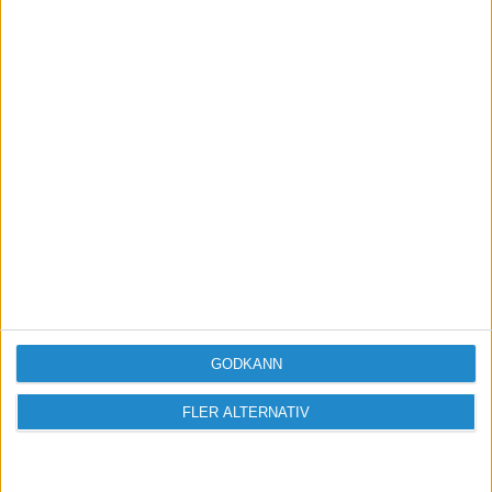
Vill du delta i diskussionen?
Logga in eller registrera dig för att skriva
inlägg och delta i diskussioner.
Logga in / Registrera
GODKÄNN
FLER ALTERNATIV