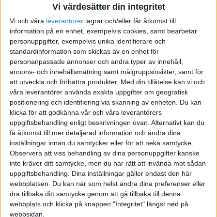
Vi värdesätter din integritet
Söker samarbetspartners åt
Vi och våra
leverantorer
lagrar och/eller får åtkomst till
information på en enhet, exempelvis cookies, samt bearbetar
Tidrapport24
personuppgifter, exempelvis unika identifierare och
standardinformation som skickas av en enhet för
2017-08-02 20:57
personanpassade annonser och andra typer av innehåll,
annons- och innehållsmätning samt målgruppsinsikter, samt för
att utveckla och förbättra produkter.
Med din tillåtelse kan vi och
Jag ska fatta mig kort. Jag är en av grundarna av
våra leverantörer använda exakta uppgifter om geografisk
Tidrapport24 som är ett väldigt smidigt och
positionering och identifiering via skanning av enheten. Du kan
uppskattat tidrapporteringsprogram där man
klicka för att godkänna vår och våra leverantörers
snabbt och enkelt via sin mobil kan rapportera
uppgiftsbehandling enligt beskrivningen ovan. Alternativt kan du
arbetad tid, material med mera ute på fältet.
få åtkomst till mer detaljerad information och ändra dina
inställningar innan du samtycker eller för att neka samtycke.
Observera att viss behandling av dina personuppgifter kanske
Vi letar nu efter samarbetspartners
som är
inte kräver ditt samtycke, men du har rätt att invända mot sådan
intresserade av att sälja våra tjänster mot bra
uppgiftsbehandling. Dina inställningar gäller endast den här
kompensation. Släng gärna iväg ett mail till
webbplatsen. Du kan när som helst ändra dina preferenser eller
support@tidrapport24.se eller ring oss på 040
dra tillbaka ditt samtycke genom att gå tillbaka till denna
608 42 20.
webbplats och klicka på knappen "Integritet" längst ned på
webbsidan.