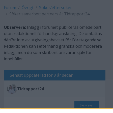
Forum
Övrigt
Söker/eftersöker
Söker samarbetspartners åt Tidrapport24
Observera:
Inlägg i forumet publiceras omedelbart
utan redaktionell förhandsgranskning. De omfattas
därför inte av utgivningsbeviset för Företagande.se.
Redaktionen kan i efterhand granska och moderera
inlägg, men du som skribent ansvarar själv för
innehållet.
Senast uppdaterad för 9 år sedan
Tidrapport24
Skriv svar