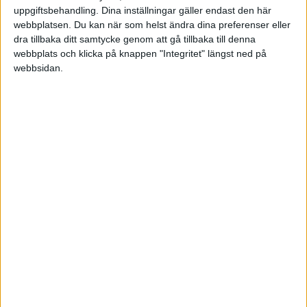
uppgiftsbehandling. Dina inställningar gäller endast den här
ersättningen är resultat
webbplatsen. Du kan när som helst ändra dina preferenser eller
baserad.
dra tillbaka ditt samtycke genom att gå tillbaka till denna
webbplats och klicka på knappen "Integritet" längst ned på
Skriv gärna några rader om dig själv, vad du
webbsidan.
gjort tidigare och hur ett
eventuellt samarbete skulle kunna se ut.
Inför ett eventuellt samarbete får du all
nödvändig introduktion i våra
tjänster och produkter.
Välkommen med din ansökan.
Telefon 0520-505 250
E-post info@trollhattanshemservice.se
TE