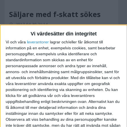
Säljare med f-skatt sökes
2017-04-30 21:14
Vi värdesätter din integritet
Säljare med f-skatt sökes
Vi och våra
leverantorer
lagrar och/eller får åtkomst till
information på en enhet, exempelvis cookies, samt bearbetar
Vi söker en säljare med f-skatt för ett samarbete
personuppgifter, exempelvis unika identifierare och
standardinformation som skickas av en enhet för
med dig som är engagerad och
personanpassade annonser och andra typer av innehåll,
som gillar att anta utmaningar.
annons- och innehållsmätning samt målgruppsinsikter, samt för
att utveckla och förbättra produkter.
Med din tillåtelse kan vi och
Vi vill öka vår verksamhet med en eller flera
våra leverantörer använda exakta uppgifter om geografisk
säljare som ska sälja våra olika
positionering och identifiering via skanning av enheten. Du kan
klicka för att godkänna vår och våra leverantörers
tjänster och produkter. Branscherna är lokalvård
uppgiftsbehandling enligt beskrivningen ovan. Alternativt kan du
och utbildning i HLR samt
få åtkomst till mer detaljerad information och ändra dina
medicinteknisk utrustning och första hjälpen.
inställningar innan du samtycker eller för att neka samtycke.
Observera att viss behandling av dina personuppgifter kanske
Säljaren ansvarar för sig egen försäljning och
inte kräver ditt samtycke, men du har rätt att invända mot sådan