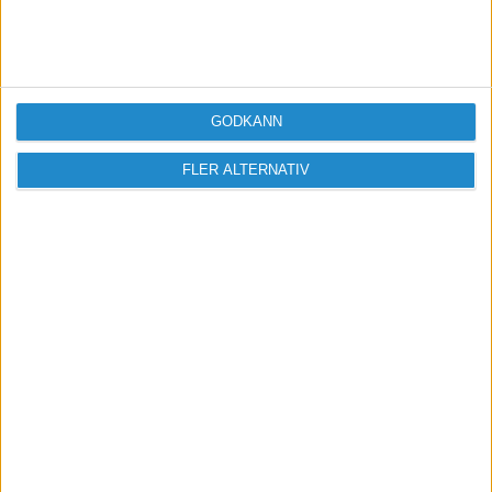
Vill du delta i diskussionen?
Logga in eller registrera dig för att skriva
inlägg och delta i diskussioner.
Logga in / Registrera
GODKÄNN
FLER ALTERNATIV
Sveriges största digitala