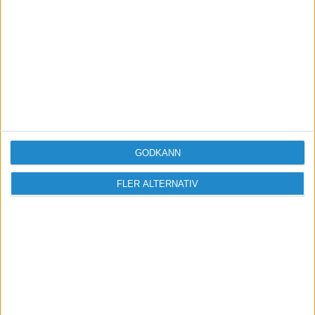
Logga in / Registrera
GODKÄNN
FLER ALTERNATIV
Sveriges största digitala
mötesplats för företagare.
Vi verkar för landets viktigaste arbetsgivare och