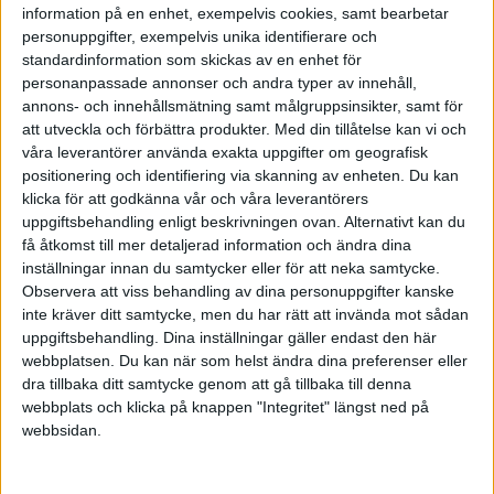
information på en enhet, exempelvis cookies, samt bearbetar
personuppgifter, exempelvis unika identifierare och
Söker kunnig inom
standardinformation som skickas av en enhet för
bokföring och redovisning
personanpassade annonser och andra typer av innehåll,
annons- och innehållsmätning samt målgruppsinsikter, samt för
2013-04-17 12:35
att utveckla och förbättra produkter.
Med din tillåtelse kan vi och
våra leverantörer använda exakta uppgifter om geografisk
positionering och identifiering via skanning av enheten. Du kan
Vi söker en person/företag som är kunnig inom
klicka för att godkänna vår och våra leverantörers
bokföring och förstår dess övergripande
uppgiftsbehandling enligt beskrivningen ovan. Alternativt kan du
principer och struktur. Du ska förstå
få åtkomst till mer detaljerad information och ändra dina
inställningar innan du samtycker eller för att neka samtycke.
utmaningarna som småföretagare har vad gäller
Observera att viss behandling av dina personuppgifter kanske
redovisning.
inte kräver ditt samtycke, men du har rätt att invända mot sådan
uppgiftsbehandling. Dina inställningar gäller endast den här
Skicka ett mejl till patrik(at)foretagande.se om du
webbplatsen. Du kan när som helst ändra dina preferenser eller
känner att du är rätt person.
dra tillbaka ditt samtycke genom att gå tillbaka till denna
webbplats och klicka på knappen "Integritet" längst ned på
webbsidan.