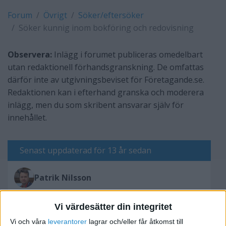
Forum
Övrigt
Söker/eftersöker
Söker kunnig inom bokföring och redovisning
Observera:
Inlägg i forumet publiceras omedelbart
utan redaktionell förhandsgranskning. De omfattas
därför inte av utgivningsbeviset för Företagande.se.
Redaktionen kan i efterhand granska och moderera
inlägg, men du som skribent ansvarar själv för
innehållet.
Senast uppdaterad för 13 år sedan
Patrik Nilsson
Vi värdesätter din integritet
Skriv svar
Vi och våra
leverantorer
lagrar och/eller får åtkomst till