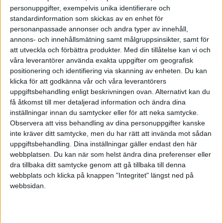
Idrottsväskor
personuppgifter, exempelvis unika identifierare och
standardinformation som skickas av en enhet för
personanpassade annonser och andra typer av innehåll,
2009-09-30 18:33
annons- och innehållsmätning samt målgruppsinsikter, samt för
att utveckla och förbättra produkter.
Med din tillåtelse kan vi och
Hej,
våra leverantörer använda exakta uppgifter om geografisk
positionering och identifiering via skanning av enheten. Du kan
klicka för att godkänna vår och våra leverantörers
För min verksamhet behöver jag komma i
uppgiftsbehandling enligt beskrivningen ovan. Alternativt kan du
kontakt med företag som tillverkar idrottsväskor
få åtkomst till mer detaljerad information och ändra dina
motsvarande. Är det någon som kan tipsa mig
inställningar innan du samtycker eller för att neka samtycke.
om vart jag kan vända mig?
Observera att viss behandling av dina personuppgifter kanske
inte kräver ditt samtycke, men du har rätt att invända mot sådan
uppgiftsbehandling. Dina inställningar gäller endast den här
Mackan
webbplatsen. Du kan när som helst ändra dina preferenser eller
dra tillbaka ditt samtycke genom att gå tillbaka till denna
webbplats och klicka på knappen "Integritet" längst ned på
webbsidan.