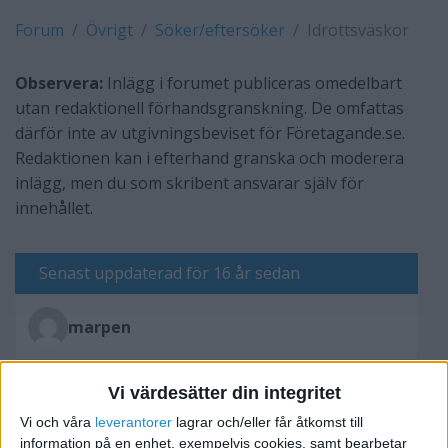
Forum
Övrigt
Söker/eftersöker
Idrottsväskor
Observera:
Inlägg i forumet publiceras omedelbart
utan redaktionell förhandsgranskning. De omfattas
därför inte av utgivningsbeviset för Företagande.se.
Redaktionen kan i efterhand granska och moderera
inlägg, men du som skribent ansvarar själv för
innehållet.
Senast uppdaterad för 16 år sedan
marpen
Vi värdesätter din integritet
Skriv svar
Vi och våra
leverantorer
lagrar och/eller får åtkomst till
information på en enhet, exempelvis cookies, samt bearbetar