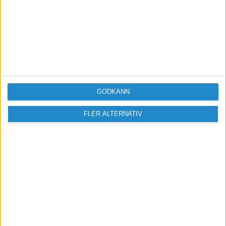
GODKÄNN
FLER ALTERNATIV
Sveriges största digitala
mötesplats för företagare.
Vi verkar för landets viktigaste arbetsgivare och
värdeskapare - småföretagaren.